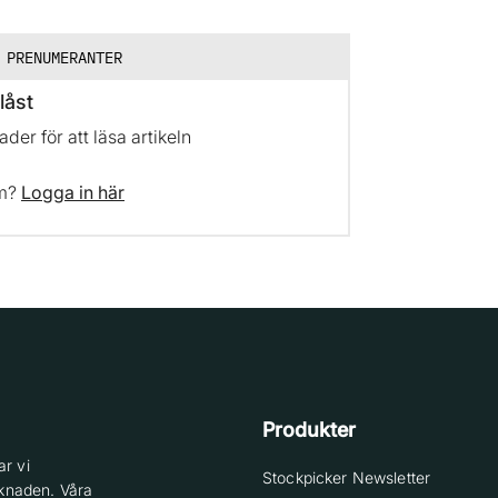
 PRENUMERANTER
låst
er för att läsa artikeln
em?
Logga in här
Produkter
r vi
Stockpicker Newsletter
knaden. Våra