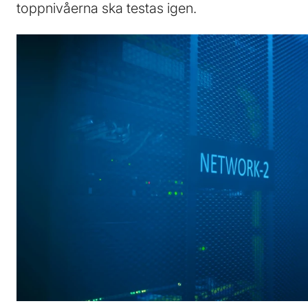
toppnivåerna ska testas igen.