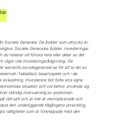
här
n Societe Generale. De åsikter som uttrycks är
digtvis Societe Generales åsikter. Investeringar
du riskerar att förlora hela eller delar av det
h utgör inte investeringsrådgivning. De
k warrants.societegenerale.se för att ta del av
beskrivet i faktablad, basprospekt och i de
ida avkastning. Investerare bör fatta sina egna
n ekonomiska situation och vid behov använda sig
ver ständig övervakning av positionen.
å rätt sätt och är inte är okomplicerade och
dast den underliggande tillgångens utveckling,
gra rättigheter som är förknippade med den