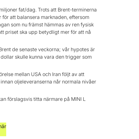
iljoner fat/dag. Trots att Brent-terminerna
er för att balansera marknaden, eftersom
frågan som nu främst hämmas av ren fysisk
att priset ska upp betydligt mer för att nå
g i Brent de senaste veckorna; vår hypotes är
,5 dollar skulle kunna vara den trigger som
relse mellan USA och Iran följt av att
nnan oljeleveranserna når normala nivåer
 kan förslagsvis titta närmare på MINI L
här