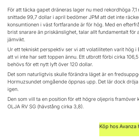
För att täcka gapet dräneras lager nu med rekordhöga 7,1 m
snittade 99,7 dollar i april bedömer JPM att det inte räck
konsumtionen i väst fortfarande är för hög. Med en efter
brist snarare än priskänslighet, talar allt fundamentalt för 
jämvikt.
Ur ett tekniskt perspektiv ser vi att volatiliteten varit hö
att vi inte har sett toppen ännu. Ett utbrott förbi cirka 106
behövs för ett nytt lyft över 120 dollar.
Det som naturligtvis skulle förändra läget är en fredsuppgö
Hormuzsundet omgående öppnas upp. Det lär dock dröja i
igen.
Den som vill ta en position för ett högre oljepris framöver
OLJA RV SG (hävstång cirka 3,8).
Köp hos Avanza 