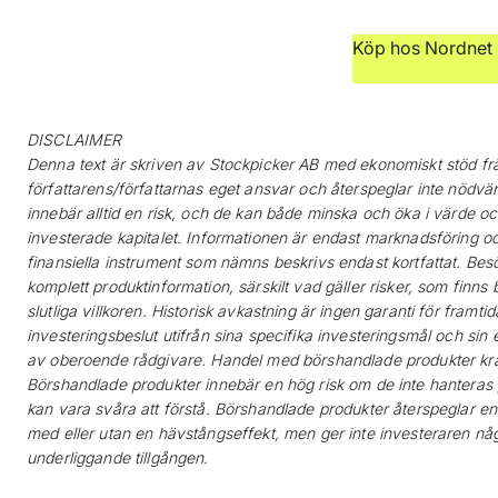
Köp hos Nordnet 
DISCLAIMER
Denna text är skriven av Stockpicker AB med ekonomiskt stöd frå
författarens/författarnas eget ansvar och återspeglar inte nödvän
innebär alltid en risk, och de kan både minska och öka i värde och 
investerade kapitalet. Informationen är endast marknadsföring oc
finansiella instrument som nämns beskrivs endast kortfattat. Besö
komplett produktinformation, särskilt vad gäller risker, som finns 
slutliga villkoren. Historisk avkastning är ingen garanti för framt
investeringsbeslut utifrån sina specifika investeringsmål och si
av oberoende rådgivare. Handel med börshandlade produkter krä
Börshandlade produkter innebär en hög risk om de inte hanteras p
kan vara svåra att förstå. Börshandlade produkter återspeglar en
med eller utan en hävstångseffekt, men ger inte investeraren nå
underliggande tillgången.