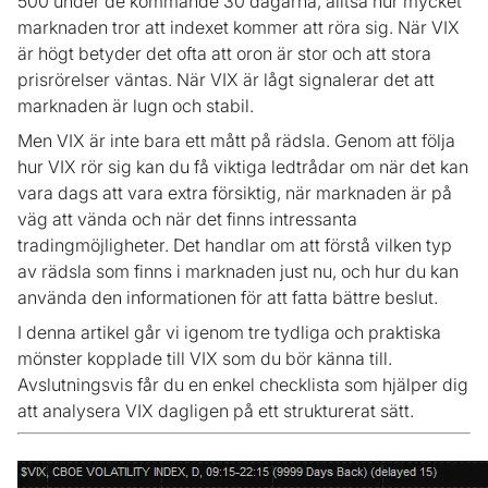
500 under de kommande 30 dagarna, alltså hur mycket
marknaden tror att indexet kommer att röra sig. När VIX
är högt betyder det ofta att oron är stor och att stora
prisrörelser väntas. När VIX är lågt signalerar det att
marknaden är lugn och stabil.
Men VIX är inte bara ett mått på rädsla. Genom att följa
hur VIX rör sig kan du få viktiga ledtrådar om när det kan
vara dags att vara extra försiktig, när marknaden är på
väg att vända och när det finns intressanta
tradingmöjligheter. Det handlar om att förstå vilken typ
av rädsla som finns i marknaden just nu, och hur du kan
använda den informationen för att fatta bättre beslut.
I denna artikel går vi igenom tre tydliga och praktiska
mönster kopplade till VIX som du bör känna till.
Avslutningsvis får du en enkel checklista som hjälper dig
att analysera VIX dagligen på ett strukturerat sätt.