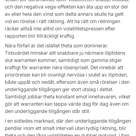
och den negativa vega-effekten kan äta upp en stor del
av eller hela den vinst som delta annars skulle ha gett
vid en rörelse i rätt riktning. Att ha rätt om riktningen
räcker alltså inte alltid om volatilitetspressen efter
rapporten blir tillräckligt kraftig.
Nära förfall är det istället theta som dominerar.
Tidsvärdet minskar allt snabbare ju närmare löptidens
slut warranten kommer, samtidigt som gamma stiger
kraftigt för warranter nära lösenpriset. Det innebär att
prisrörelser kan bli ovanligt nervösa i slutet av löptiden,
både uppåt och nedåt, eftersom även små rörelser i den
underliggande tillgången ger stort utslag i deltat.
Samtidigt jobbar theta konstant emot innehavaren, vilket
gör att warranten kan tappa värde dag för dag även om
den underliggande tillgången står still.
I en sidledes marknad, där den underliggande tillgången
pendlar inom ett smalt intervall utan tydlig riktning, blir
theta och den låga volatiliteten en dubbel motvind. Utan