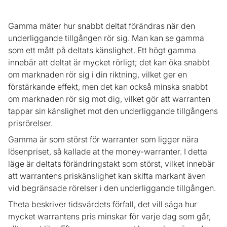
Gamma mäter hur snabbt deltat förändras när den
underliggande tillgången rör sig. Man kan se gamma
som ett mått på deltats känslighet. Ett högt gamma
innebär att deltat är mycket rörligt; det kan öka snabbt
om marknaden rör sig i din riktning, vilket ger en
förstärkande effekt, men det kan också minska snabbt
om marknaden rör sig mot dig, vilket gör att warranten
tappar sin känslighet mot den underliggande tillgångens
prisrörelser.
Gamma är som störst för warranter som ligger nära
lösenpriset, så kallade at the money-warranter. I detta
läge är deltats förändringstakt som störst, vilket innebär
att warrantens priskänslighet kan skifta markant även
vid begränsade rörelser i den underliggande tillgången.
Theta beskriver tidsvärdets förfall, det vill säga hur
mycket warrantens pris minskar för varje dag som går,