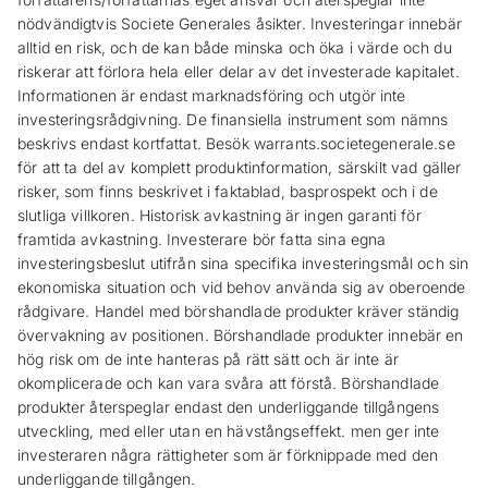
nödvändigtvis Societe Generales åsikter. Investeringar innebär
alltid en risk, och de kan både minska och öka i värde och du
riskerar att förlora hela eller delar av det investerade kapitalet.
Informationen är endast marknadsföring och utgör inte
investeringsrådgivning. De finansiella instrument som nämns
beskrivs endast kortfattat. Besök warrants.societegenerale.se
för att ta del av komplett produktinformation, särskilt vad gäller
risker, som finns beskrivet i faktablad, basprospekt och i de
slutliga villkoren. Historisk avkastning är ingen garanti för
framtida avkastning. Investerare bör fatta sina egna
investeringsbeslut utifrån sina specifika investeringsmål och sin
ekonomiska situation och vid behov använda sig av oberoende
rådgivare. Handel med börshandlade produkter kräver ständig
övervakning av positionen. Börshandlade produkter innebär en
hög risk om de inte hanteras på rätt sätt och är inte är
okomplicerade och kan vara svåra att förstå. Börshandlade
produkter återspeglar endast den underliggande tillgångens
utveckling, med eller utan en hävstångseffekt. men ger inte
investeraren några rättigheter som är förknippade med den
underliggande tillgången.