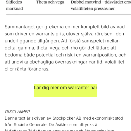
Sammantaget ger grekerna en mer komplett bild av vad
som driver en warrants pris, utöver själva rörelsen i den
underliggande tillgången. Att förstå samspelet mellan
delta, gamma, theta, vega och rho gör det lättare att
bedöma både potential och risk i en warrantposition, och
att undvika obehagliga överraskningar när tid, volatilitet
eller ränta förändras.
Lär dig mer om warranter här
DISCLAIMER
Denna text är skriven av Stockpicker AB med ekonomiskt stöd
från Societe Generale. De åsikter som uttrycks är
författarens/författarnas eget ansvar och återspeglar inte