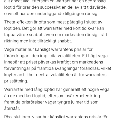
allt annat lika. Eftersom en warrant har en begränsad
löptid förlorar den successivt en del av sitt tidsvärde,
oavsett hur den underliggande tillgången rör sig.
Theta-effekten är ofta som mest påtaglig i slutet av
löptiden. Det gör att warranter med kort tid kvar kan
tappa värde snabbt, även om marknaden rör sig i rätt
riktning men inte tillräckligt snabbt.
Vega mäter hur känsligt warrantens pris är för
förändringar i den implicita volatiliteten. Ett högt vega
innebär att priset påverkas kraftigt om marknadens
förväntningar på framtida svängningar förändras, vilket
knyter an till hur central volatiliteten är för warranters
prissättning.
Warranter med lång löptid har generellt ett högre vega
än de med kort löptid, eftersom osäkerheten kring
framtida prisrörelser väger tyngre ju mer tid som
återstår.
Rho, slutligen, visar hur känsligt warrantens pris är för