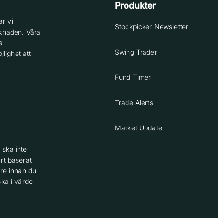
Produkter
r vi
Stockpicker Newsletter
knaden. Våra
a
Swing Trader
lighet att
Fund Timer
Trade Alerts
Market Update
 ska inte
rt baserat
are innan du
ska i värde