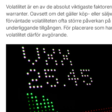
Volatilitet är en av de absolut viktigaste fakto
warranter. Oavsett om det gäller köp- eller sälj
förväntade volatiliteten ofta större påverkan på 
underliggande tillgången. För placerare som han
volatilitet därför avgörande.