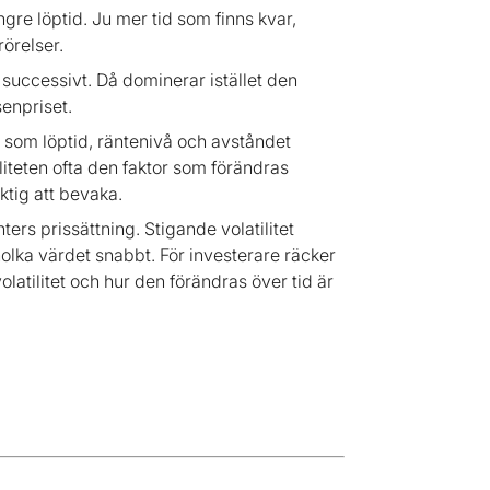
gre löptid. Ju mer tid som finns kvar,
rörelser.
t successivt. Då dominerar istället den
senpriset.
er som löptid, räntenivå och avståndet
iliteten ofta den faktor som förändras
ktig att bevaka.
ters prissättning. Stigande volatilitet
olka värdet snabbt. För investerare räcker
olatilitet och hur den förändras över tid är