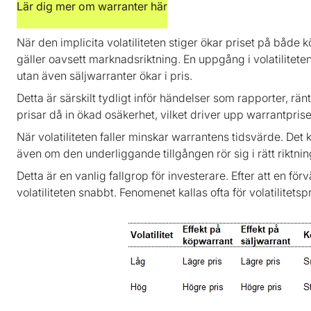
Lär dig mer om warranter här
När den implicita volatiliteten stiger ökar priset på både kö
gäller oavsett marknadsriktning. En uppgång i volatilitete
utan även säljwarranter ökar i pris.
Detta är särskilt tydligt inför händelser som rapporter, rä
prisar då in ökad osäkerhet, vilket driver upp warrantpris
När volatiliteten faller minskar warrantens tidsvärde. Det k
även om den underliggande tillgången rör sig i rätt riktning,
Detta är en vanlig fallgrop för investerare. Efter att en fö
volatiliteten snabbt. Fenomenet kallas ofta för volatilitet