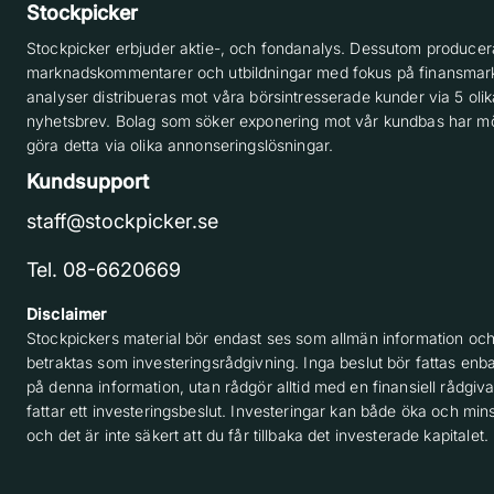
Stockpicker
Stockpicker erbjuder aktie-, och fondanalys. Dessutom producera
marknadskommentarer och utbildningar med fokus på finansmar
analyser distribueras mot våra börsintresserade kunder via 5 olik
nyhetsbrev. Bolag som söker exponering mot vår kundbas har möj
göra detta via olika annonseringslösningar.
Kundsupport
staff@stockpicker.se
Tel. 08-6620669
Disclaimer
Stockpickers material bör endast ses som allmän information och
betraktas som investeringsrådgivning. Inga beslut bör fattas enba
på denna information, utan rådgör alltid med en finansiell rådgiv
fattar ett investeringsbeslut. Investeringar kan både öka och min
och det är inte säkert att du får tillbaka det investerade kapitalet.