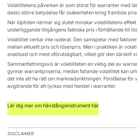
Volatilitetens påverkan är som störst för warranter med län
desto större betydelse får osäkerheten kring framtida pris
När löptiden närmar sig slutet minskar volatilitetens effek
underliggande tillgångens faktiska pris i förhållande till lö
Volatilitet verkar inte isolerat. Den samspelar med faktor
mellan aktuellt pris och lösenpris. Men i praktiken är volat
snabbast och mest oförutsägbart, vilket gör den särskilt vi
Sammanfattningsvis är volatiliteten en viktig del av warran
gynnar warrantpriserna, medan fallande volatilitet kan urh
det inte att ha rätt om marknadsriktningen. Förståelse för v
avgörande för att lyckas med handel i warranter.
Lär dig mer om hävstångsinstrument här
DISCLAIMER