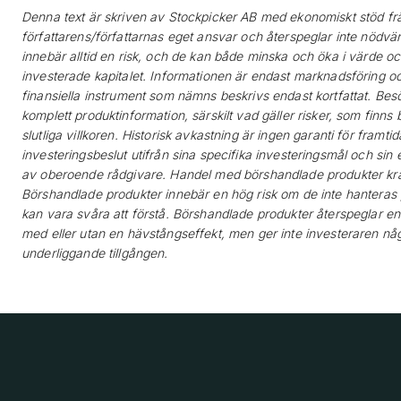
Denna text är skriven av Stockpicker AB med ekonomiskt stöd frå
författarens/författarnas eget ansvar och återspeglar inte nödvän
innebär alltid en risk, och de kan både minska och öka i värde och 
investerade kapitalet. Informationen är endast marknadsföring oc
finansiella instrument som nämns beskrivs endast kortfattat. Besö
komplett produktinformation, särskilt vad gäller risker, som finns 
slutliga villkoren. Historisk avkastning är ingen garanti för framt
investeringsbeslut utifrån sina specifika investeringsmål och si
av oberoende rådgivare. Handel med börshandlade produkter krä
Börshandlade produkter innebär en hög risk om de inte hanteras p
kan vara svåra att förstå. Börshandlade produkter återspeglar en
med eller utan en hävstångseffekt, men ger inte investeraren nå
underliggande tillgången.