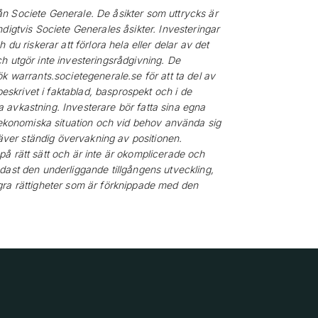
n Societe Generale. De åsikter som uttrycks är
digtvis Societe Generales åsikter. Investeringar
du riskerar att förlora hela eller delar av det
h utgör inte investeringsrådgivning. De
k warrants.societegenerale.se för att ta del av
beskrivet i faktablad, basprospekt och i de
ida avkastning. Investerare bör fatta sina egna
n ekonomiska situation och vid behov använda sig
ver ständig övervakning av positionen.
å rätt sätt och är inte är okomplicerade och
dast den underliggande tillgångens utveckling,
gra rättigheter som är förknippade med den