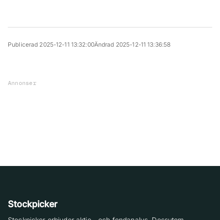
Publicerad 2025-12-11 13:32:00
Ändrad 2025-12-11 13:36:58
Annonser
Stockpicker
Stockpicker erbjuder aktie-, och fondanalys. Dessutom