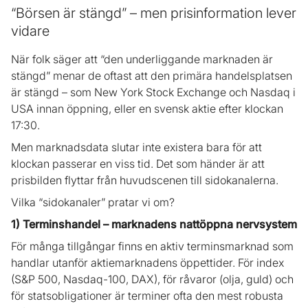
“Börsen är stängd” – men prisinformation lever
vidare
När folk säger att “den underliggande marknaden är
stängd” menar de oftast att den primära handelsplatsen
är stängd – som New York Stock Exchange och Nasdaq i
USA innan öppning, eller en svensk aktie efter klockan
17:30.
Men marknadsdata slutar inte existera bara för att
klockan passerar en viss tid. Det som händer är att
prisbilden flyttar från huvudscenen till sidokanalerna.
Vilka “sidokanaler” pratar vi om?
1) Terminshandel – marknadens nattöppna nervsystem
För många tillgångar finns en aktiv terminsmarknad som
handlar utanför aktiemarknadens öppettider. För index
(S&P 500, Nasdaq-100, DAX), för råvaror (olja, guld) och
för statsobligationer är terminer ofta den mest robusta