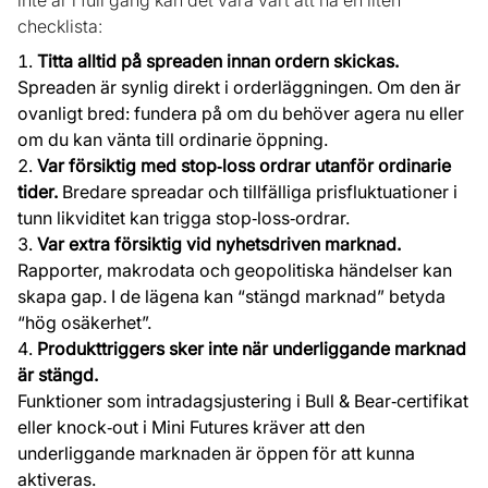
inte är i full gång kan det vara värt att ha en liten
checklista:
Titta alltid på spreaden innan ordern skickas.
Spreaden är synlig direkt i orderläggningen. Om den är
ovanligt bred: fundera på om du behöver agera nu eller
om du kan vänta till ordinarie öppning.
Var försiktig med stop‑loss ordrar utanför ordinarie
tider.
Bredare spreadar och tillfälliga prisfluktuationer i
tunn likviditet kan trigga stop‑loss‑ordrar.
Var extra försiktig vid nyhetsdriven marknad.
Rapporter, makrodata och geopolitiska händelser kan
skapa gap. I de lägena kan “stängd marknad” betyda
“hög osäkerhet”.
Produkttriggers sker inte när underliggande marknad
är stängd.
Funktioner som intradagsjustering i Bull & Bear‑certifikat
eller knock‑out i Mini Futures kräver att den
underliggande marknaden är öppen för att kunna
aktiveras.