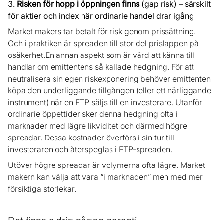
Risken för hopp i öppningen finns
(gap risk) – särskilt
för aktier och index när ordinarie handel drar igång
Market makers tar betalt för risk genom prissättning.
Och i praktiken är spreaden till stor del prislappen på
osäkerhet.En annan aspekt som är värd att känna till
handlar om emittentens så kallade hedgning. För att
neutralisera sin egen riskexponering behöver emittenten
köpa den underliggande tillgången (eller ett närliggande
instrument) när en ETP säljs till en investerare. Utanför
ordinarie öppettider sker denna hedgning ofta i
marknader med lägre likviditet och därmed högre
spreadar. Dessa kostnader överförs i sin tur till
investeraren och återspeglas i ETP-spreaden.
Utöver högre spreadar är volymerna ofta lägre. Market
makern kan välja att vara “i marknaden” men med mer
försiktiga storlekar.