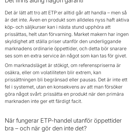
Det finns aldrig någon garanti
Det är lätt att tro att ETP:er alltid går att handla – men så
är det inte. Även en produkt som alldeles nyss haft aktiva
köp‑ och säljkurser kan i nästa stund upphöra att
prissättas, helt utan förvarning. Market makern har ingen
skyldighet att ställa priser utanför den underliggande
marknadens ordinarie öppettider, och detta bör snarare
ses som en extra service än något som kan tas för givet.
Om marknadsläget är stökigt, om referenspriserna är
osäkra, eller om volatiliteten blir extrem, kan
prissättningen bli begränsad eller pausas. Det är inte ett
fel i systemet, utan en konsekvens av att man försöker
göra något svårt: prissätta en produkt när den primära
marknaden inte ger ett färdigt facit.
När fungerar ETP-handel utanför öppettider
bra – och när gör den inte det?