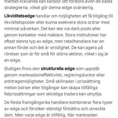
mentalt krävande kan känslor lätt förstöra även de bästa
strategierna, vilket gör denna edge ovärderlig.
Likviditetsedge
handlar om möjligheten att få tillgång till
likviditetspooler eller kunna exekvera stora ordrar med
minimal påverkan. Det kan ske via dark pools eller
genom kontakter med mäklare. Stora institutioner har
oftast denna typ av edge, men retailhandlare har en
annan fördel och det är smidighet. De kan agera på
rörelser som är för små för större aktörer, vilket i sig är
en edge.
Slutligen finns den
strukturella edge
som uppstår
genom marknadsineffektivitet, regleringsluckor eller
arbitragemöjligheter. Små skillnader i prissättning
mellan börser eller tillgångar kan skapa tillfälliga
felprissättningar som skickliga traders kan utnyttja.
De flesta framgångsrika handlare kombinerar flera typer
av edge och försöker ständigt förbättra och utveckla
dem. Men varje edge är tillfällig. När marknaden