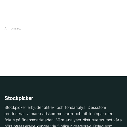
Annonser
Stockpicker
Stockpicker erbjuder aktie-, och fondanalys. Dessutom
producerar vi marknadskommentarer och utbildningar med
fokus på finansmarknaden. Våra analyser distribueras mot våra
börsintresserade kunder via 5 olika nyhetsbrev. Bolag som