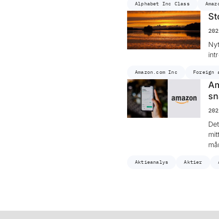
Alphabet Inc Class
Amaz
St
202
Nyt
int
Amazon.com Inc
Foreign 
Am
sn
202
Det
mit
mån
Aktieanalys
Aktier