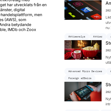
Am
get har utvecklats från en
änster, digital
202
e-handelsplattform, men
Lik
es (AWS), som
utv
r. Andra betydande
nu 
ible, IMDb och Zoox
Aktieanalys
Aktier
St
202
Nyt
utl
Advanced Micro Devices
Foreign affairs
St
202
Nyt
int