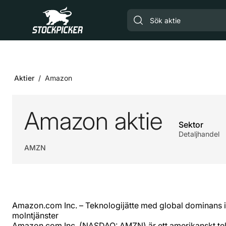
Gå till huvudinnehåll
Aktier
Amazon
Amazon aktie
Sektor
Detaljhandel
AMZN
Amazon.com Inc. – Teknologijätte med global dominans 
molntjänster
Amazon.com Inc. (NASDAQ: AMZN) är ett amerikanskt te