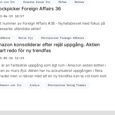
on.com Inc
Expedia Group Inc
Matas
Nekkar
ockpicker Foreign Affairs 36
3-06-19 10:57
t nummer av Foreign Affairs #36 - Nyhetsbrevet med fokus på
ressanta utländska aktier!
affairs
Nokia Oyj
Stockpicker Foreign Affairs
azon konsoliderar efter rejäl uppgång. Aktien
art redo för ny trendfas
1-02-16 12:24
 är en fantastisk uppgång som ägt rum i Amazon sedan botten i
ten av mars ifjol. Aktien har nu ackumulerat uppgången i flera
ader men vi räknar med att en ny trendfas kan ta vid inom kort.
Amazon.com Inc
Analys
Stockpicker Swing Trader