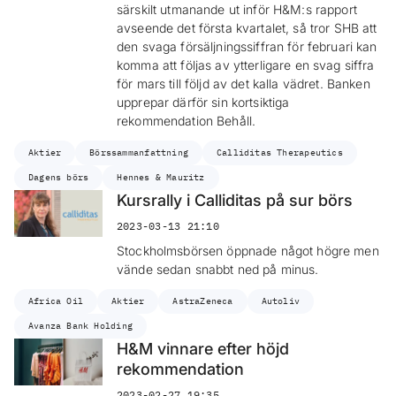
särskilt utmanande ut inför H&M:s rapport
avseende det första kvartalet, så tror SHB att
den svaga försäljningssiffran för februari kan
komma att följas av ytterligare en svag siffra
för mars till följd av det kalla vädret. Banken
upprepar därför sin kortsiktiga
rekommendation Behåll.
Aktier
Börssammanfattning
Calliditas Therapeutics
Dagens börs
Hennes & Mauritz
Kursrally i Calliditas på sur börs
2023-03-13 21:10
Stockholmsbörsen öppnade något högre men
vände sedan snabbt ned på minus.
Africa Oil
Aktier
AstraZeneca
Autoliv
Avanza Bank Holding
H&M vinnare efter höjd
rekommendation
2023-02-27 19:35