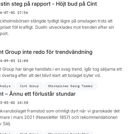
stin steg på rapport - Höjt bud på Cint
6-07-01 17:56
ckholmsbörsen stängde tydligt lägre på onsdagen trots att
epriset föll kraftigt. Dustin utvecklades mot trenden efter sin
port.
nt Group inte redo för trendvändning
4-09-03 11:00
t Group har länge handlats i en svag trend, igår tog säljarna ett
t övertag efter att det blivit klart att bolaget byter vd.
Analys
Cint Group
Stockpicker Swing Trader
nt – Ännu ett förlustår stundar
3-03-02 14:30
kvarubolaget framstod som orimligt dyrt när vi granskade det
mare i mars 2021 (Newsletter 1857) och rekommendationen
v Sälj.