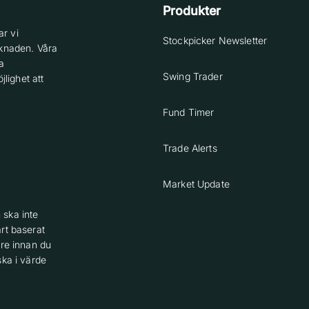
Produkter
r vi
Stockpicker Newsletter
knaden. Våra
a
Swing Trader
lighet att
Fund Timer
Trade Alerts
Market Update
 ska inte
rt baserat
are innan du
ska i värde