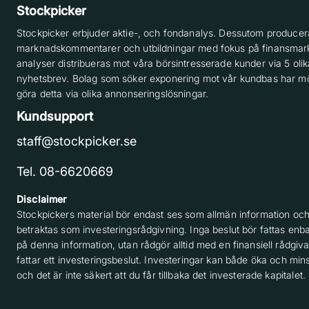
Stockpicker
Stockpicker erbjuder aktie-, och fondanalys. Dessutom producera
marknadskommentarer och utbildningar med fokus på finansmar
analyser distribueras mot våra börsintresserade kunder via 5 olik
nyhetsbrev. Bolag som söker exponering mot vår kundbas har möj
göra detta via olika annonseringslösningar.
Kundsupport
staff@stockpicker.se
Tel. 08-6620669
Disclaimer
Stockpickers material bör endast ses som allmän information och
betraktas som investeringsrådgivning. Inga beslut bör fattas enba
på denna information, utan rådgör alltid med en finansiell rådgiv
fattar ett investeringsbeslut. Investeringar kan både öka och min
och det är inte säkert att du får tillbaka det investerade kapitalet.