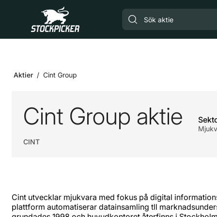
Gå till huvudinnehåll
Aktier
Cint Group
Cint Group aktie
Sekt
Mjukv
CINT
Cint utvecklar mjukvara med fokus på digital informatio
plattform automatiserar datainsamling tll marknadsunder
grundades 1998 och huvudkontoret återfinns i Stockholm