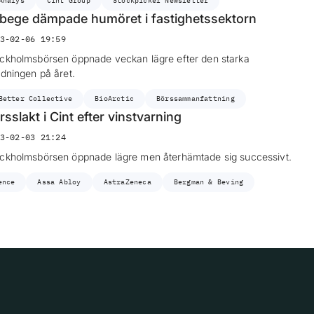
Analys
Cint Group
Stockpicker Newsletter
bege dämpade humöret i fastighetssektorn
3-02-06 19:59
ckholmsbörsen öppnade veckan lägre efter den starka
edningen på året.
Better Collective
BioArctic
Börssammanfattning
rsslakt i Cint efter vinstvarning
3-02-03 21:24
ckholmsbörsen öppnade lägre men återhämtade sig successivt.
ence
Assa Abloy
AstraZeneca
Bergman & Beving