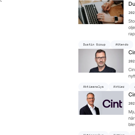
Du
202
Sto
olj
rap
Dustin Group
Attendo
Ci
202
Cin
nyt
Aktieanalys
Aktier
Ci
202
Mju
när
ble