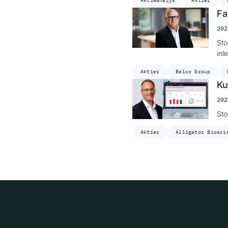
Aktieanalys
Aktier
Fa
202
Sto
inl
Aktier
Balco Group
Ku
202
Sto
Aktier
Alligator Biosci