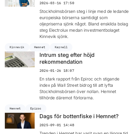
2026-03-16 17:50
Stockholmsbörsen steg i linje med de ledande
europeiska börserna samtidigt som
oljepriserna sjönk något. Bland enskilda bolag
steg Electrolux medan investmentbolaget
Kinnevik sjönk.
Kinnevik
Hemnet
Karnell
Intrum steg efter höjd
rekommendation
2026-01-26 18:07
En stark rapport från Epiroc och stigande
index på Wall Street bidrog till att lyfta
Stockholmsbörsen över nollan. Hemnet
tillhörde däremot förlorarna.
Hemnet
Epiroc
Dags för bottenfiske i Hemnet?
2025-09-01 14:48
Trenden i Hemnet har varit svag en längre tid,