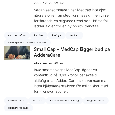
2022-12-22 09:52
Sedan sensommaren har Medcap inte gjort
några större framsteg kursmässigt men vi ser
fortfarande en stigande trend och i bästa fall
laddar aktien för en ny positiv trendfas.
Aktieanalys
Aktier
Analys
MedCap
Stockpicker Swing Trader
Small Cap - MedCap lägger bud på
AdderaCare
2022-11-17 20:17
Investmentbolaget MedCap lägger ett
kontantbud på 3,60 kronor per aktie till
aktieägarna i AdderaCare, som verksamma
inom hjälpmedelssektorn för människor med
funktionsvariationer.
AdderaCare
Aktier
Börssammanfattning
Dagens börs
Market Update