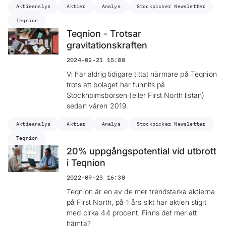
Aktieanalys
Aktier
Analys
Stockpicker Newsletter
Teqnion
Teqnion - Trotsar
gravitationskraften
2024-02-21 15:00
Vi har aldrig tidigare tittat närmare på Teqnion
trots att bolaget har funnits på
Stockholmsbörsen (eller First North listan)
sedan våren 2019.
Aktieanalys
Aktier
Analys
Stockpicker Newsletter
Teqnion
20% uppgångspotential vid utbrott
i Teqnion
2022-09-23 16:30
Teqnion är en av de mer trendstarka aktierna
på First North, på 1 års sikt har aktien stigit
med cirka 44 procent. Finns det mer att
hämta?