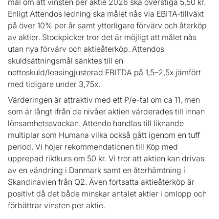
mål om att vinsten per aktie 2026 ska överstiga 5,50 kr.
Enligt Attendos ledning ska målet nås via EBITA-tillväxt
på över 10% per år samt ytterligare förvärv och återköp
av aktier. Stockpicker tror det är möjligt att målet nås
utan nya förvärv och aktieåterköp. Attendos
skuldsättningsmål sänktes till en
nettoskuld/leasingjusterad EBITDA på 1,5–2,5x jämfört
med tidigare under 3,75x.
Värderingen är attraktiv med ett P/e-tal om ca 11, men
som är långt ifrån de nivåer aktien värderades till innan
lönsamhetssvackan. Attendo handlas till liknande
multiplar som Humana vilka också gått igenom en tuff
period. Vi höjer rekommendationen till Köp med
upprepad riktkurs om 50 kr. Vi tror att aktien kan drivas
av en vändning i Danmark samt en återhämtning i
Skandinavien från Q2. Även fortsatta aktieåterköp är
positivt då det både minskar antalet aktier i omlopp och
förbättrar vinsten per aktie.