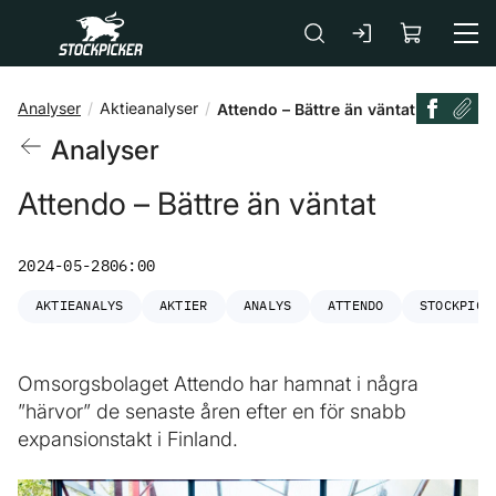
Gå till huvudinnehåll
Analyser
Aktieanalyser
Attendo – Bättre än väntat
Analyser
Attendo – Bättre än väntat
2024-05-28
06:00
AKTIEANALYS
AKTIER
ANALYS
ATTENDO
STOCKPICK
Omsorgsbolaget Attendo har hamnat i några
”härvor” de senaste åren efter en för snabb
expansionstakt i Finland.