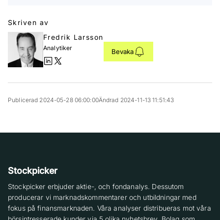
Skriven av
Fredrik Larsson
Analytiker
Bevaka
Publicerad 2024-05-28 06:00:00
Ändrad 2024-11-13 11:51:43
Stockpicker
Stockpicker erbjuder aktie-, och fondanalys. Dessutom
producerar vi marknadskommentarer och utbildningar med
fokus på finansmarknaden. Våra analyser distribueras mot våra
börsintresserade kunder via 5 olika nyhetsbrev. Bolag som