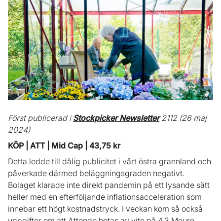
Först publicerad i
Stockpicker Newsletter
2112 (26 maj
2024)
KÖP | ATT | Mid Cap | 43,75 kr
Detta ledde till dålig publicitet i vårt östra grannland och
påverkade därmed beläggningsgraden negativt.
Bolaget klarade inte direkt pandemin på ett lysande sätt
heller med en efterföljande inflationsacceleration som
innebar ett högt kostnadstryck. I veckan kom så också
uppgifter om att Attendo hotas av vite på 4,3 Meuro,