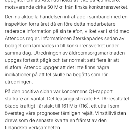
motsvarande cirka 50 Mkr, från finska konkurrensverket.
Den nu aktuella händelsen inträffade i samband med en
inspektion förra året då en före detta medarbetare
raderade information på sin telefon, vilket var i strid med
Attendos regler. Informationen återskapades sedan av
bolaget och lämnades in till konkurrensverket under
samma dag. Utredningen av äldreomsorgsmarknaden
uppges fortsatt pågå och tar normalt sett flera år att
slutföra. Attendo uppger att det inte finns några
indikationer på att fel skulle ha begåtts som rör
utredningen.
På den positiva sidan var koncernens Q1-rapport
starkare än väntat. Det leasingjusterade EBITA-resultatet
ökade kraftigt i årstakt till 161 Mkr (116), ett utfall som
översteg våra prognoser tämligen rejält. Vinsttillväxten
drevs som de senaste kvartalen främst av den
finländska verksamheten.