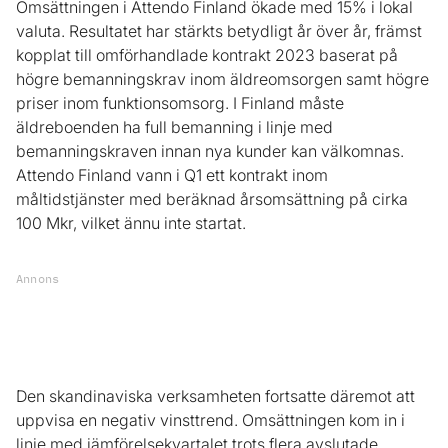
Omsättningen i Attendo Finland ökade med 15% i lokal
valuta. Resultatet har stärkts betydligt år över år, främst
kopplat till omförhandlade kontrakt 2023 baserat på
högre bemanningskrav inom äldreomsorgen samt högre
priser inom funktionsomsorg. I Finland måste
äldreboenden ha full bemanning i linje med
bemanningskraven innan nya kunder kan välkomnas.
Attendo Finland vann i Q1 ett kontrakt inom
måltidstjänster med beräknad årsomsättning på cirka
100 Mkr, vilket ännu inte startat.
Annons
Den skandinaviska verksamheten fortsatte däremot att
uppvisa en negativ vinsttrend. Omsättningen kom in i
linje med jämförelsekvartalet trots flera avslutade