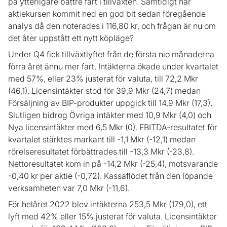
på ytterligare bättre fart i tillväxten. Samtidigt har
aktiekursen kommit ned en god bit sedan föregående
analys då den noterades i 116,80 kr, och frågan är nu om
det åter uppstått ett nytt köpläge?
Under Q4 fick tillväxtlyftet från de första nio månaderna
förra året ännu mer fart. Intäkterna ökade under kvartalet
med 57%, eller 23% justerat för valuta, till 72,2 Mkr
(46,1). Licensintäkter stod för 39,9 Mkr (24,7) medan
Försäljning av BIP-produkter uppgick till 14,9 Mkr (17,3).
Slutligen bidrog Övriga intäkter med 10,9 Mkr (4,0) och
Nya licensintäkter med 6,5 Mkr (0). EBITDA-resultatet för
kvartalet stärktes markant till -1,1 Mkr (-12,1) medan
rörelseresultatet förbättrades till -13,3 Mkr (-23,8).
Nettoresultatet kom in på -14,2 Mkr (-25,4), motsvarande
-0,40 kr per aktie (-0,72). Kassaflödet från den löpande
verksamheten var 7,0 Mkr (-11,6).
För helåret 2022 blev intäkterna 253,5 Mkr (179,0), ett
lyft med 42% eller 15% justerat för valuta. Licensintäkter