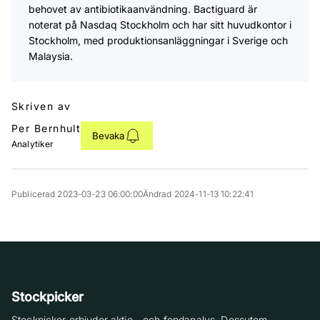
behovet av antibiotikaanvändning. Bactiguard är
noterat på Nasdaq Stockholm och har sitt huvudkontor i
Stockholm, med produktionsanläggningar i Sverige och
Malaysia.
Skriven av
Per Bernhult
Bevaka
Analytiker
Publicerad 2023-03-23 06:00:00
Ändrad 2024-11-13 10:22:41
Stockpicker
Stockpicker erbjuder aktie-, och fondanalys. Dessutom