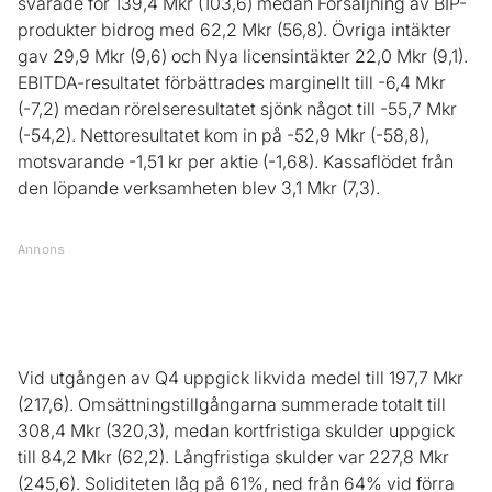
svarade för 139,4 Mkr (103,6) medan Försäljning av BIP-
produkter bidrog med 62,2 Mkr (56,8). Övriga intäkter
gav 29,9 Mkr (9,6) och Nya licensintäkter 22,0 Mkr (9,1).
EBITDA-resultatet förbättrades marginellt till -6,4 Mkr
(-7,2) medan rörelseresultatet sjönk något till -55,7 Mkr
(-54,2). Nettoresultatet kom in på -52,9 Mkr (-58,8),
motsvarande -1,51 kr per aktie (-1,68). Kassaflödet från
den löpande verksamheten blev 3,1 Mkr (7,3).
Annons
Vid utgången av Q4 uppgick likvida medel till 197,7 Mkr
(217,6). Omsättningstillgångarna summerade totalt till
308,4 Mkr (320,3), medan kortfristiga skulder uppgick
till 84,2 Mkr (62,2). Långfristiga skulder var 227,8 Mkr
(245,6). Soliditeten låg på 61%, ned från 64% vid förra