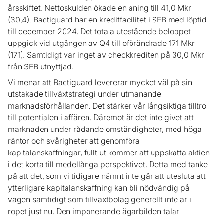
årsskiftet. Nettoskulden ökade en aning till 41,0 Mkr
(30,4). Bactiguard har en kreditfacilitet i SEB med löptid
till december 2024. Det totala utestående beloppet
uppgick vid utgången av Q4 till oförändrade 171 Mkr
(171). Samtidigt var inget av checkkrediten på 30,0 Mkr
från SEB utnyttjad.
Vi menar att Bactiguard levererar mycket väl på sin
utstakade tillväxtstrategi under utmanande
marknadsförhållanden. Det stärker vår långsiktiga tilltro
till potentialen i affären. Däremot är det inte givet att
marknaden under rådande omständigheter, med höga
räntor och svårigheter att genomföra
kapitalanskaffningar, fullt ut kommer att uppskatta aktien
i det korta till medellånga perspektivet. Detta med tanke
på att det, som vi tidigare nämnt inte går att utesluta att
ytterligare kapitalanskaffning kan bli nödvändig på
vägen samtidigt som tillväxtbolag generellt inte är i
ropet just nu. Den imponerande ägarbilden talar