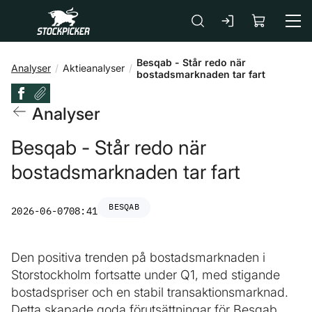
Gå till huvudinnehåll
Besqab - Står redo när
Analyser
Aktieanalyser
bostadsmarknaden tar fart
Analyser
Besqab - Står redo när
bostadsmarknaden tar fart
BESQAB
2026-06-07
08:41
Den positiva trenden på bostadsmarknaden i
Storstockholm fortsatte under Q1, med stigande
bostadspriser och en stabil transaktionsmarknad.
Detta skapade goda förutsättningar för Besqab,