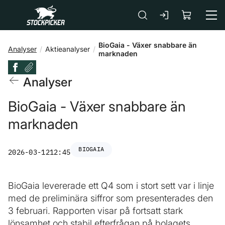
Gå till huvudinnehåll
BioGaia - Växer snabbare än
Analyser
Aktieanalyser
marknaden
Analyser
BioGaia - Växer snabbare än
marknaden
BIOGAIA
2026-03-12
12:45
BioGaia levererade ett Q4 som i stort sett var i linje
med de preliminära siffror som presenterades den
3 februari. Rapporten visar på fortsatt stark
lönsamhet och stabil efterfrågan på bolagets