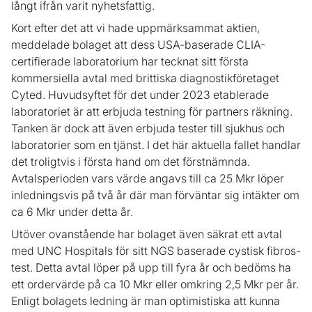
långt ifrån varit nyhetsfattig.
Kort efter det att vi hade uppmärksammat aktien,
meddelade bolaget att dess USA-baserade CLIA-
certifierade laboratorium har tecknat sitt första
kommersiella avtal med brittiska diagnostikföretaget
Cyted. Huvudsyftet för det under 2023 etablerade
laboratoriet är att erbjuda testning för partners räkning.
Tanken är dock att även erbjuda tester till sjukhus och
laboratorier som en tjänst. I det här aktuella fallet handlar
det troligtvis i första hand om det förstnämnda.
Avtalsperioden vars värde angavs till ca 25 Mkr löper
inledningsvis på två år där man förväntar sig intäkter om
ca 6 Mkr under detta år.
Utöver ovanstående har bolaget även säkrat ett avtal
med UNC Hospitals för sitt NGS baserade cystisk fibros-
test. Detta avtal löper på upp till fyra år och bedöms ha
ett ordervärde på ca 10 Mkr eller omkring 2,5 Mkr per år.
Enligt bolagets ledning är man optimistiska att kunna