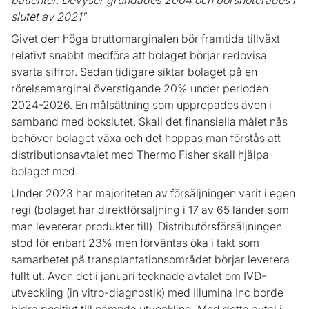
patienter. Devyser grundades 2004 och börsnoterades i
slutet av 2021"
Givet den höga bruttomarginalen bör framtida tillväxt
relativt snabbt medföra att bolaget börjar redovisa
svarta siffror. Sedan tidigare siktar bolaget på en
rörelsemarginal överstigande 20% under perioden
2024-2026. En målsättning som upprepades även i
samband med bokslutet. Skall det finansiella målet nås
behöver bolaget växa och det hoppas man förstås att
distributionsavtalet med Thermo Fisher skall hjälpa
bolaget med.
Under 2023 har majoriteten av försäljningen varit i egen
regi (bolaget har direktförsäljning i 17 av 65 länder som
man levererar produkter till). Distributörsförsäljningen
stod för enbart 23% men förväntas öka i takt som
samarbetet på transplantationsområdet börjar leverera
fullt ut. Även det i januari tecknade avtalet om IVD-
utveckling (in vitro-diagnostik) med Illumina Inc borde