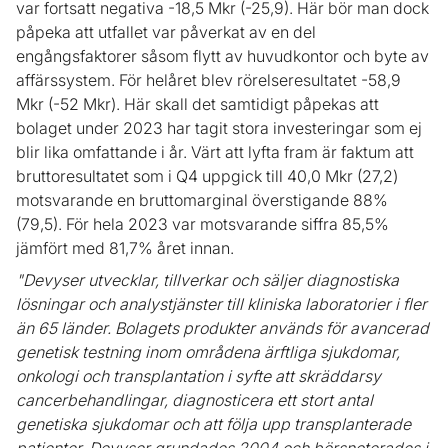
var fortsatt negativa -18,5 Mkr (-25,9). Här bör man dock
påpeka att utfallet var påverkat av en del
engångsfaktorer såsom flytt av huvudkontor och byte av
affärssystem. För helåret blev rörelseresultatet -58,9
Mkr (-52 Mkr). Här skall det samtidigt påpekas att
bolaget under 2023 har tagit stora investeringar som ej
blir lika omfattande i år. Värt att lyfta fram är faktum att
bruttoresultatet som i Q4 uppgick till 40,0 Mkr (27,2)
motsvarande en bruttomarginal överstigande 88%
(79,5). För hela 2023 var motsvarande siffra 85,5%
jämfört med 81,7% året innan.
"Devyser utvecklar, tillverkar och säljer diagnostiska
lösningar och analystjänster till kliniska laboratorier i fler
än 65 länder. Bolagets produkter används för avancerad
genetisk testning inom områdena ärftliga sjukdomar,
onkologi och transplantation i syfte att skräddarsy
cancerbehandlingar, diagnosticera ett stort antal
genetiska sjukdomar och att följa upp transplanterade