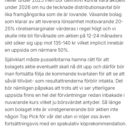
heller under 2025 men bör definitivt kunna vara aktuellt
under 2026 om nu de tecknade distributionsavtal blir
lika framgångsrika som de är lovande. Växande bolag
som klarar av att leverera lönsamhet motsvarande 20-
25% rörelsemarginaler värderas i regel högt och vi
skulle inte bli förvånade om aktien på 12-24 månaders
sikt söker sig upp mot 135-140 kr vilket implicit innebär
en uppsida om närmare 50%.
Självklart måste pusselbitarna hamna rätt för att
bolagets aktie eventuellt skall nå dit upp och därför bör
man fortsätta följa de kommande kvartalen för att se att
såväl tillväxt- som resultattrenderna förblir intakta. Det
bör nämligen påpekas att trots att vi ser ytterligare
uppsida finns en hel del förväntningar redan inbakade i
nuvarande kurs vilket ju börsvärdet antyder. Så länge
som bolaget inte är vinstgenererande blir aktien inte
någon Top Pick för vår del utan vi nöjer oss även
fortsättningsvis med en spekulativ köprekommendation.