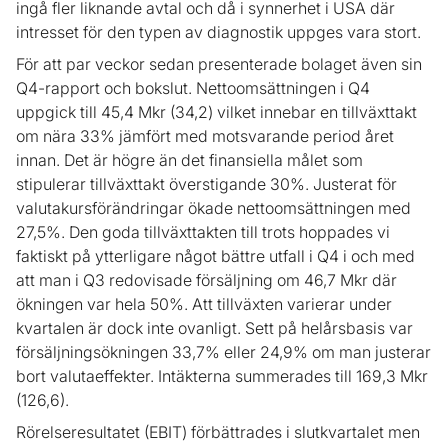
ingå fler liknande avtal och då i synnerhet i USA där
intresset för den typen av diagnostik uppges vara stort.
För att par veckor sedan presenterade bolaget även sin
Q4-rapport och bokslut. Nettoomsättningen i Q4
uppgick till 45,4 Mkr (34,2) vilket innebar en tillväxttakt
om nära 33% jämfört med motsvarande period året
innan. Det är högre än det finansiella målet som
stipulerar tillväxttakt överstigande 30%. Justerat för
valutakursförändringar ökade nettoomsättningen med
27,5%. Den goda tillväxttakten till trots hoppades vi
faktiskt på ytterligare något bättre utfall i Q4 i och med
att man i Q3 redovisade försäljning om 46,7 Mkr där
ökningen var hela 50%. Att tillväxten varierar under
kvartalen är dock inte ovanligt. Sett på helårsbasis var
försäljningsökningen 33,7% eller 24,9% om man justerar
bort valutaeffekter. Intäkterna summerades till 169,3 Mkr
(126,6).
Rörelseresultatet (EBIT) förbättrades i slutkvartalet men