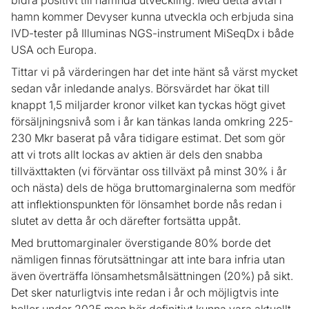
bidra positivt till nämnda utveckling. Med detta avtal i
hamn kommer Devyser kunna utveckla och erbjuda sina
IVD-tester på Illuminas NGS-instrument MiSeqDx i både
USA och Europa.
Tittar vi på värderingen har det inte hänt så värst mycket
sedan vår inledande analys. Börsvärdet har ökat till
knappt 1,5 miljarder kronor vilket kan tyckas högt givet
försäljningsnivå som i år kan tänkas landa omkring 225-
230 Mkr baserat på våra tidigare estimat. Det som gör
att vi trots allt lockas av aktien är dels den snabba
tillväxttakten (vi förväntar oss tillväxt på minst 30% i år
och nästa) dels de höga bruttomarginalerna som medför
att inflektionspunkten för lönsamhet borde nås redan i
slutet av detta år och därefter fortsätta uppåt.
Med bruttomarginaler överstigande 80% borde det
nämligen finnas förutsättningar att inte bara infria utan
även överträffa lönsamhetsmålsättningen (20%) på sikt.
Det sker naturligtvis inte redan i år och möjligtvis inte