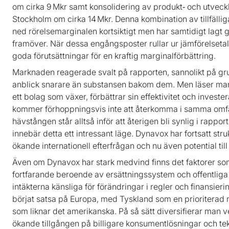
om cirka 9 Mkr samt konsolidering av produkt‑ och utveckli
Stockholm om cirka 14 Mkr. Denna kombination av tillfälli
ned rörelsemarginalen kortsiktigt men har samtidigt lagt gr
framöver. När dessa engångsposter rullar ur jämförelsetal
goda förutsättningar för en kraftig marginalförbättring.
Marknaden reagerade svalt på rapporten, sannolikt på grun
anblick snarare än substansen bakom dem. Men läser man
ett bolag som växer, förbättrar sin effektivitet och investerar
kommer förhoppningsvis inte att återkomma i samma omfa
hävstången står alltså inför att återigen bli synlig i rappo
innebär detta ett intressant läge. Dynavox har fortsatt stru
ökande internationell efterfrågan och nu även potential til
Även om Dynavox har stark medvind finns det faktorer so
fortfarande beroende av ersättningssystem och offentliga b
intäkterna känsliga för förändringar i regler och finansier
börjat satsa på Europa, med Tyskland som en prioriterad 
som liknar det amerikanska. På så sätt diversifierar man 
ökande tillgången på billigare konsumentlösningar och t