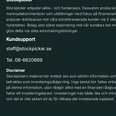
Stockpicker erbjuder aktie-, och fondanalys. Dessutom producera
marknadskommentarer och utbildningar med fokus på finansmar
analyser distribueras mot våra börsintresserade kunder via 5 olik
nyhetsbrev. Bolag som söker exponering mot vår kundbas har möj
göra detta via olika annonseringslösningar.
Kundsupport
staff@stockpicker.se
Tel. 08-6620669
Disclaimer
Stockpickers material bör endast ses som allmän information och
betraktas som investeringsrådgivning. Inga beslut bör fattas enba
på denna information, utan rådgör alltid med en finansiell rådgiv
fattar ett investeringsbeslut. Investeringar kan både öka och min
och det är inte säkert att du får tillbaka det investerade kapitalet.