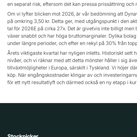
en separat risk, eftersom det kan pressa prissättning och 
Om vi lyfter blicken mot 2026, är vår bedömning att Dynavo
på omkring 3,50 kr. Detta ger, med utgångspunkt i den akt
tal för 2026E på cirka 27x. Det är givetvis inte billigt men
växer snabbt och har höga bruttomarginaler. Dylika bolag b
under längre perioder, och efter en rekyl på 30% från toppe
Årets viktigaste kvartal har nyligen inletts. Historiskt sett 
nivåer, och vi räknar med att detta mönster håller i sig äv
tillväxtmöjligheter i Europa, särskilt i Tyskland. Vi höjer d
köp. När engångskostnader klingar av och investeringarna b
för ett nytt resultatlyft och därmed också en ny etapp i ku
Stockpicker