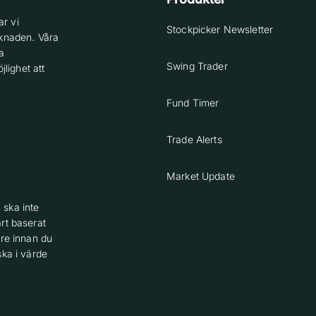
r vi
Stockpicker Newsletter
knaden. Våra
a
Swing Trader
lighet att
Fund Timer
Trade Alerts
Market Update
 ska inte
rt baserat
are innan du
ska i värde