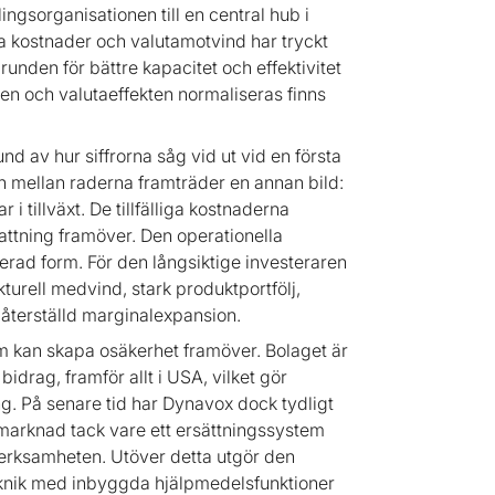
ngsorganisationen till en central hub i
ga kostnader och valutamotvind har tryckt
unden för bättre kapacitet och effektivitet
en och valutaeffekten normaliseras finns
d av hur siffrorna såg vid ut vid en första
 mellan raderna framträder en annan bild:
 i tillväxt. De tillfälliga kostnaderna
ttning framöver. Den operationella
rterad form. För den långsiktige investeraren
kturell medvind, stark produktportfölj,
l återställd marginalexpansion.
m kan skapa osäkerhet framöver. Bolaget är
idrag, framför allt i USA, vilket gör
ing. På senare tid har Dynavox dock tydligt
marknad tack vare ett ersättningssystem
verksamheten. Utöver detta utgör den
eknik med inbyggda hjälpmedelsfunktioner