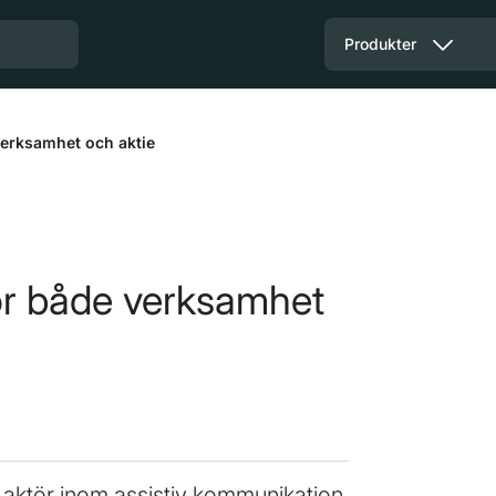
Produkter
verksamhet och aktie
ör både verksamhet
 aktör inom assistiv kommunikation,