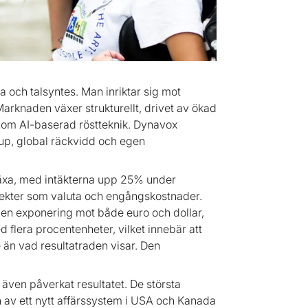
och talsyntes. Man inriktar sig mot
Marknaden växer strukturellt, drivet av ökad
nom AI-baserad röstteknik. Dynavox
up, global räckvidd och egen
 växa, med intäkterna upp 25% under
fekter som valuta och engångskostnader.
en exponering mot både euro och dollar,
flera procentenheter, vilket innebär att
e än vad resultatraden visar. Den
även påverkat resultatet. De största
av ett nytt affärssystem i USA och Kanada