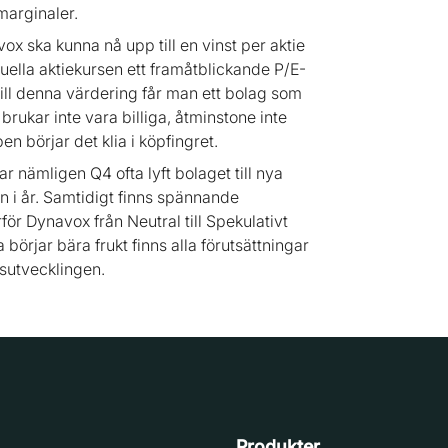
marginaler.
x ska kunna nå upp till en vinst per aktie
uella aktiekursen ett framåtblickande P/E-
 till denna värdering får man ett bolag som
rukar inte vara billiga, åtminstone inte
n börjar det klia i köpfingret.
har nämligen Q4 ofta lyft bolaget till nya
en i år. Samtidigt finns spännande
ärför Dynavox från Neutral till Spekulativt
örjar bära frukt finns alla förutsättningar
rsutvecklingen.
Produkter