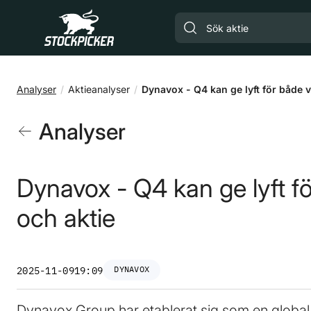
Gå till huvudinnehåll
Analyser
Aktieanalyser
Dynavox - Q4 kan ge lyft för både 
Analyser
Dynavox - Q4 kan ge lyft f
och aktie
DYNAVOX
2025-11-09
19:09
Dynavox Group har etablerat sig som en global