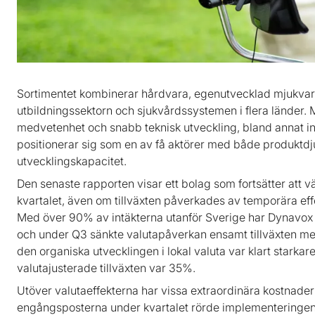
Sortimentet kombinerar hårdvara, egenutvecklad mjukvara 
utbildningssektorn och sjukvårdssystemen i flera länder. 
medvetenhet och snabb teknisk utveckling, bland annat i
positionerar sig som en av få aktörer med både produktdj
utvecklingskapacitet.
Den senaste rapporten visar ett bolag som fortsätter att
kvartalet, även om tillväxten påverkades av temporära ef
Med över 90% av intäkterna utanför Sverige har Dynavox 
och under Q3 sänkte valutapåverkan ensamt tillväxten med 
den organiska utvecklingen i lokal valuta var klart starkar
valutajusterade tillväxten var 35%.
Utöver valutaeffekterna har vissa extraordinära kostnader 
engångsposterna under kvartalet rörde implementeringen 