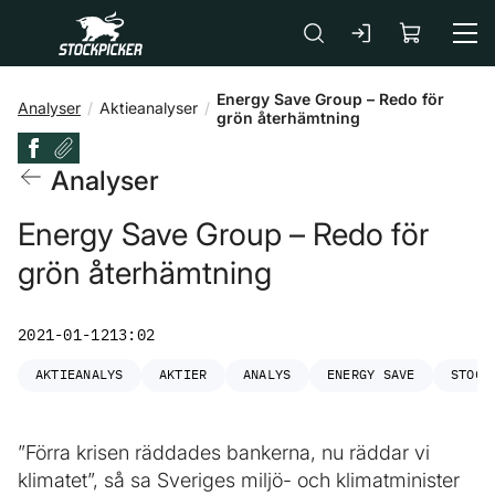
Gå till huvudinnehåll
Energy Save Group – Redo för
Analyser
Aktieanalyser
grön återhämtning
Analyser
Energy Save Group – Redo för
grön återhämtning
2021-01-12
13:02
AKTIEANALYS
AKTIER
ANALYS
ENERGY SAVE
STOCK
”Förra krisen räddades bankerna, nu räddar vi
klimatet”, så sa Sveriges miljö- och klimatminister