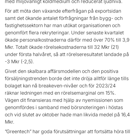
med miljövänligt köldmedium och reducerat ljudnivå.
För att möta den växande efterfrågan på exportsidan
samt det ökande antalet förfrågningar från bygg- och
fastighetssektorn har man utökat organisationen och
genomfört flera rekryteringar. Under senaste kvartalet
ökade personalkostnaderna därför med över 70% till 3,9
Mkr. Totalt ökade rörelsekostnaderna till 32 Mkr (21)
under första halvåret, så att rörelseresultatet landade på
-3 Mkr (-2,5).
Givet den skalbara affärsmodellen och den positiva
försäljningstrenden borde det inte dröja alltför länge tills
bolaget kan nå breakeven-nivåer och för 2023/24
räknar ledningen med en rörelsemarginal om 15%.
Vägen dit finansieras med hjälp av nyemissionen som
genomfördes i samband med börsnoteringen i höstas
och vid slutet av oktober hade man likvida medel på 16,4
Mkr.
”Greentech” har goda förutsättningar att fortsätta höra till