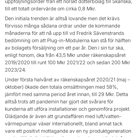
uppföljningsorder från ett norskt dotterbolag till Skanska,
till ett totalt ordervärde om cirka 0,8 Mkr.
Den initiala trenden är alltså lovande men det krävs
förvisso många sådana ordrar under de kommande
månaderna för att nå upp till vd Fredrik Sävenstrands
bedömning om att Plug-in-Modulerna kan stå för hälften
av bolagets försäljning om ett par år. Den i sin tur ska,
enligt honom, öka från 43,5 Mkr under räkenskapsåret
2019/2020 till runt 100 Mkr 2021/22 och sedan 200 Mkr
2023/24.
Under första halvåret av räkenskapsåret 2020/21 (maj –
oktober) ökade den totala omsättningen med 58%,
jämfört med samma period året innan, till 29 Mkr. Detta
alltså trots att pandemin har gjort det svårare för
kunderna att utföra installationer och genomföra projekt.
Glädjande är även att grundaffären med luft/vatten-
värmepumpar växer internationellt, bland annat tack
vare ett positivt mottagande av en ny produktgeneration