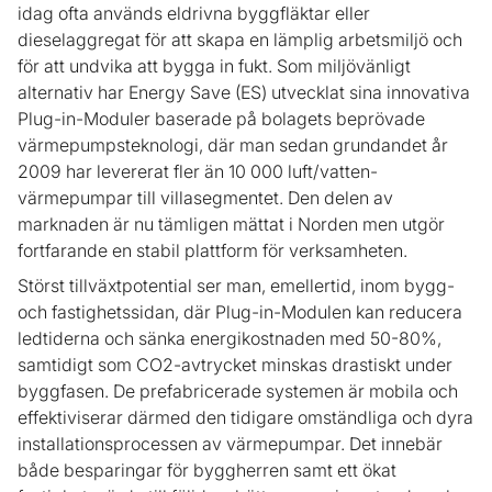
idag ofta används eldrivna byggfläktar eller
dieselaggregat för att skapa en lämplig arbetsmiljö och
för att undvika att bygga in fukt. Som miljövänligt
alternativ har Energy Save (ES) utvecklat sina innovativa
Plug-in-Moduler baserade på bolagets beprövade
värmepumpsteknologi, där man sedan grundandet år
2009 har levererat fler än 10 000 luft/vatten-
värmepumpar till villasegmentet. Den delen av
marknaden är nu tämligen mättat i Norden men utgör
fortfarande en stabil plattform för verksamheten.
Störst tillväxtpotential ser man, emellertid, inom bygg-
och fastighetssidan, där Plug-in-Modulen kan reducera
ledtiderna och sänka energikostnaden med 50-80%,
samtidigt som CO2-avtrycket minskas drastiskt under
byggfasen. De prefabricerade systemen är mobila och
effektiviserar därmed den tidigare omständliga och dyra
installationsprocessen av värmepumpar. Det innebär
både besparingar för byggherren samt ett ökat