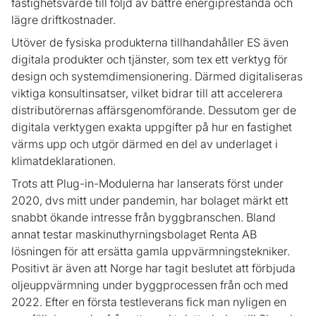
fastighetsvärde till följd av bättre energiprestanda och
lägre driftkostnader.
Utöver de fysiska produkterna tillhandahåller ES även
digitala produkter och tjänster, som tex ett verktyg för
design och systemdimensionering. Därmed digitaliseras
viktiga konsultinsatser, vilket bidrar till att accelerera
distributörernas affärsgenomförande. Dessutom ger de
digitala verktygen exakta uppgifter på hur en fastighet
värms upp och utgör därmed en del av underlaget i
klimatdeklarationen.
Trots att Plug-in-Modulerna har lanserats först under
2020, dvs mitt under pandemin, har bolaget märkt ett
snabbt ökande intresse från byggbranschen. Bland
annat testar maskinuthyrningsbolaget Renta AB
lösningen för att ersätta gamla uppvärmningstekniker.
Positivt är även att Norge har tagit beslutet att förbjuda
oljeuppvärmning under byggprocessen från och med
2022. Efter en första testleverans fick man nyligen en