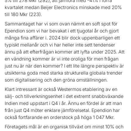
5% till 278 Mkr (292), att jämföra med -41% i förra
kvartalet medan Beijer Electronics minskade med 20%
till 180 Mkr (223).
Sammantaget har vi som ovan nämnt en soft spot för
Ependion som vi har bevakat i ett tjugotal år och gjort
många fina affärer i. 2024 blir dock uppenbarligen ett
typiskt mellanår och vi har heller inte sett tendenser
ännu på att efterfrågan kommer att lyfta under 2025. Att
en vändning kommer är vi inte oroliga för men frågan
just nu är när den kommer? I ett lite längre perspektiv är
utsikterna goda med starka strukturella globala trender
som digitalisering och den gröna omställningen.
Klart intressant är också Westermos etablering av en
sälj- och tillverkningsenhet i det extremt snabbväxande
Indien med uppstart i Q4 i år. Ännu en fördel är att man
från just Q4 möter enklare jämförelsetal. Ependion har
också fortfarande en orderstock på höga 1 047 Mkr.
Företagets mål är en organisk tillväxt om minst 10% och