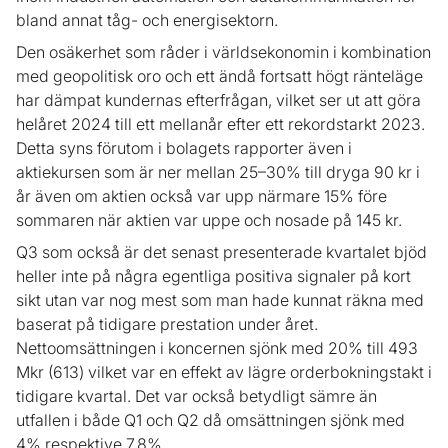
bland annat tåg- och energisektorn.
Den osäkerhet som råder i världsekonomin i kombination
med geopolitisk oro och ett ändå fortsatt högt ränteläge
har dämpat kundernas efterfrågan, vilket ser ut att göra
helåret 2024 till ett mellanår efter ett rekordstarkt 2023.
Detta syns förutom i bolagets rapporter även i
aktiekursen som är ner mellan 25–30% till dryga 90 kr i
år även om aktien också var upp närmare 15% före
sommaren när aktien var uppe och nosade på 145 kr.
Q3 som också är det senast presenterade kvartalet bjöd
heller inte på några egentliga positiva signaler på kort
sikt utan var nog mest som man hade kunnat räkna med
baserat på tidigare prestation under året.
Nettoomsättningen i koncernen sjönk med 20% till 493
Mkr (613) vilket var en effekt av lägre orderbokningstakt i
tidigare kvartal. Det var också betydligt sämre än
utfallen i både Q1 och Q2 då omsättningen sjönk med
4% respektive 7,8%.