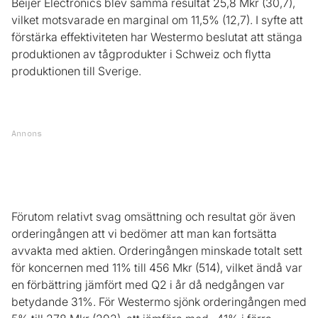
Beijer Electronics blev samma resultat 25,8 Mkr (30,7),
vilket motsvarade en marginal om 11,5% (12,7). I syfte att
förstärka effektiviteten har Westermo beslutat att stänga
produktionen av tågprodukter i Schweiz och flytta
produktionen till Sverige.
Annons
Förutom relativt svag omsättning och resultat gör även
orderingången att vi bedömer att man kan fortsätta
avvakta med aktien. Orderingången minskade totalt sett
för koncernen med 11% till 456 Mkr (514), vilket ändå var
en förbättring jämfört med Q2 i år då nedgången var
betydande 31%. För Westermo sjönk orderingången med