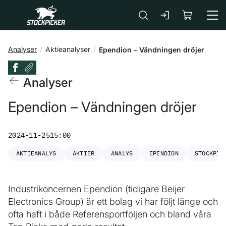
Gå till huvudinnehåll
Analyser
Aktieanalyser
Ependion – Vändningen dröjer
Analyser
Ependion – Vändningen dröjer
2024-11-25
15:00
AKTIEANALYS
AKTIER
ANALYS
EPENDION
STOCKPIC
Industrikoncernen Ependion (tidigare Beijer
Electronics Group) är ett bolag vi har följt länge och
ofta haft i både Referensportföljen och bland våra