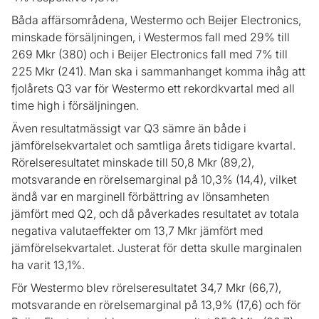
Båda affärsområdena, Westermo och Beijer Electronics,
minskade försäljningen, i Westermos fall med 29% till
269 Mkr (380) och i Beijer Electronics fall med 7% till
225 Mkr (241). Man ska i sammanhanget komma ihåg att
fjolårets Q3 var för Westermo ett rekordkvartal med all
time high i försäljningen.
Även resultatmässigt var Q3 sämre än både i
jämförelsekvartalet och samtliga årets tidigare kvartal.
Rörelseresultatet minskade till 50,8 Mkr (89,2),
motsvarande en rörelsemarginal på 10,3% (14,4), vilket
ändå var en marginell förbättring av lönsamheten
jämfört med Q2, och då påverkades resultatet av totala
negativa valutaeffekter om 13,7 Mkr jämfört med
jämförelsekvartalet. Justerat för detta skulle marginalen
ha varit 13,1%.
För Westermo blev rörelseresultatet 34,7 Mkr (66,7),
motsvarande en rörelsemarginal på 13,9% (17,6) och för