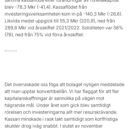
samma kassaflöde efter förändringar av rörelsekapital
blev -78,3 Mkr (-41,4). Kassaflödet från
investeringsverksamheten kom in på -140,3 Mkr (-26,6).
Likvida medel uppgick till 55,3 Mkr (320,9), ned från
289,6 Mkr vid årsskiftet 2021/2022. Soliditeten var 58%
(76), ned från 75% vid förra årsskiftet.
Annons
Det överraskade oss föga att bolaget nyligen meddelade
att man upptar konvertibellån. Vi har flaggat för att fler
kapitalanskaffningar är sannolika på vägen mot
hägrande mål. Under året som gick blev samtidigt
rörelsen och investeringarna allt mer resurskrävande.
Kassan minskade i rask takt samtidigt som kortfristiga
skulder drog iväg snabbt. I slutet av november