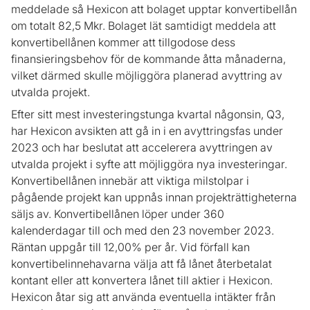
meddelade så Hexicon att bolaget upptar konvertibellån
om totalt 82,5 Mkr. Bolaget lät samtidigt meddela att
konvertibellånen kommer att tillgodose dess
finansieringsbehov för de kommande åtta månaderna,
vilket därmed skulle möjliggöra planerad avyttring av
utvalda projekt.
Efter sitt mest investeringstunga kvartal någonsin, Q3,
har Hexicon avsikten att gå in i en avyttringsfas under
2023 och har beslutat att accelerera avyttringen av
utvalda projekt i syfte att möjliggöra nya investeringar.
Konvertibellånen innebär att viktiga milstolpar i
pågående projekt kan uppnås innan projekträttigheterna
säljs av. Konvertibellånen löper under 360
kalenderdagar till och med den 23 november 2023.
Räntan uppgår till 12,00% per år. Vid förfall kan
konvertibelinnehavarna välja att få lånet återbetalat
kontant eller att konvertera lånet till aktier i Hexicon.
Hexicon åtar sig att använda eventuella intäkter från