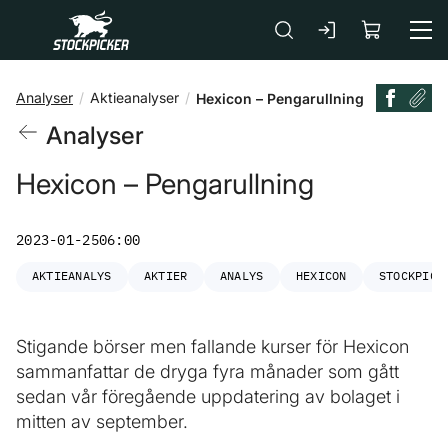
Gå till huvudinnehåll
Analyser
Aktieanalyser
Hexicon – Pengarullning
Analyser
Hexicon – Pengarullning
2023-01-25
06:00
AKTIEANALYS
AKTIER
ANALYS
HEXICON
STOCKPICK
Stigande börser men fallande kurser för Hexicon
sammanfattar de dryga fyra månader som gått
sedan vår föregående uppdatering av bolaget i
mitten av september.