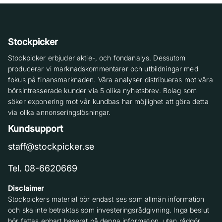
Stockpicker
Stockpicker erbjuder aktie-, och fondanalys. Dessutom
producerar vi marknadskommentarer och utbildningar med
fokus på finansmarknaden. Våra analyser distribueras mot våra
börsintresserade kunder via 5 olika nyhetsbrev. Bolag som
söker exponering mot vår kundbas har möjlighet att göra detta
via olika annonseringslösningar.
Kundsupport
staff@stockpicker.se
Tel. 08-6620669
Disclaimer
Stockpickers material bör endast ses som allmän information
och ska inte betraktas som investeringsrådgivning. Inga beslut
bör fattas enbart baserat på denna information, utan rådgör