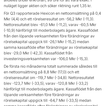
alldeles under enkronan, 99 öre för att vara exakt. I
nuläget ligger aktien och söker riktning runt 1,35 kr.
För Q3 rapporterade Hexicon en nettoomsättning på 0,4
Mkr (4,4) och ett rörelseresultat om -56,2 Mkr (-11,3).
Nettoresultatet blev -61,0 Mkr (-11,2), varav -60,5 Mkr
(-10,9) hänförligt till moderbolagets ägare. Kassaflödet
från den löpande verksamheten före förändringar av
rörelsekapital uppgick till -26,1 Mkr (-15,2) medan
samma kassaflöde efter förändringar av rörelsekapital
blev -29,0 Mkr (-42,3). Kassaflödet från
investeringsverksamheten var -106,0 Mkr (-15,3).
De första nio månaderna totalt summerade således till
en nettoomsättning på 8,8 Mkr (17,0) och ett
rörelseresultat om -119,7 Mkr (-34,8). Nettoresultatet
blev -123,7 Mkr (-33,5), varav -120,8 Mkr (-33,2)
hänförligt till moderbolagets ägare. Kassaflödet från den
löpande verksamheten före förändringar av
rörelsekapital uppgick till -64,7 Mkr (-33,5) medan