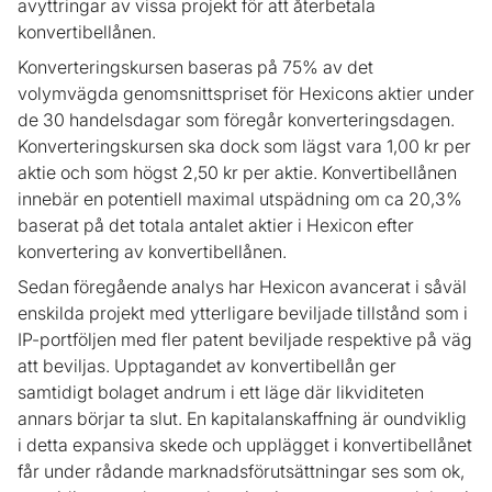
avyttringar av vissa projekt för att återbetala
konvertibellånen.
Konverteringskursen baseras på 75% av det
volymvägda genomsnittspriset för Hexicons aktier under
de 30 handelsdagar som föregår konverteringsdagen.
Konverteringskursen ska dock som lägst vara 1,00 kr per
aktie och som högst 2,50 kr per aktie. Konvertibellånen
innebär en potentiell maximal utspädning om ca 20,3%
baserat på det totala antalet aktier i Hexicon efter
konvertering av konvertibellånen.
Sedan föregående analys har Hexicon avancerat i såväl
enskilda projekt med ytterligare beviljade tillstånd som i
IP-portföljen med fler patent beviljade respektive på väg
att beviljas. Upptagandet av konvertibellån ger
samtidigt bolaget andrum i ett läge där likviditeten
annars börjar ta slut. En kapitalanskaffning är oundviklig
i detta expansiva skede och upplägget i konvertibellånet
får under rådande marknadsförutsättningar ses som ok,