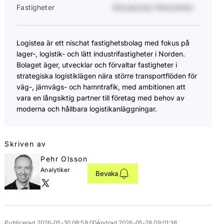
Fastigheter
Stockpicker Newsletter
Logistea är ett nischat fastighetsbolag med fokus på
lager-, logistik- och lätt industrifastigheter i Norden.
Bolaget äger, utvecklar och förvaltar fastigheter i
strategiska logistiklägen nära större transportflöden för
väg-, järnvägs- och hamntrafik, med ambitionen att
vara en långsiktig partner till företag med behov av
moderna och hållbara logistikanläggningar.
Skriven av
Pehr Olsson
Analytiker
Bevaka
Publicerad 2026-05-30 08:58:00
Ändrad 2026-05-28 09:01:38