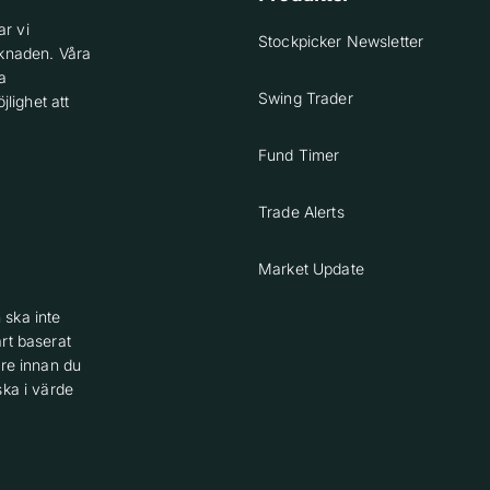
r vi
Stockpicker Newsletter
knaden. Våra
a
Swing Trader
lighet att
Fund Timer
Trade Alerts
Market Update
 ska inte
rt baserat
are innan du
ska i värde