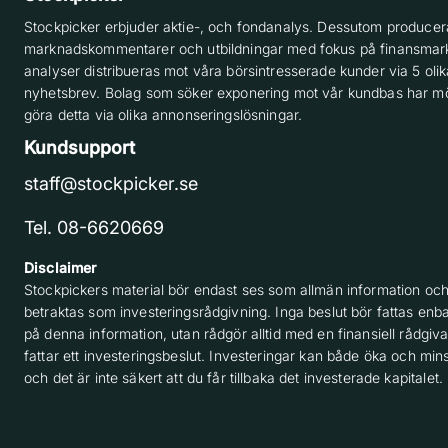
Stockpicker erbjuder aktie-, och fondanalys. Dessutom producera
marknadskommentarer och utbildningar med fokus på finansmar
analyser distribueras mot våra börsintresserade kunder via 5 olik
nyhetsbrev. Bolag som söker exponering mot vår kundbas har möj
göra detta via olika annonseringslösningar.
Kundsupport
staff@stockpicker.se
Tel. 08-6620669
Disclaimer
Stockpickers material bör endast ses som allmän information och
betraktas som investeringsrådgivning. Inga beslut bör fattas enba
på denna information, utan rådgör alltid med en finansiell rådgiv
fattar ett investeringsbeslut. Investeringar kan både öka och min
och det är inte säkert att du får tillbaka det investerade kapitalet.