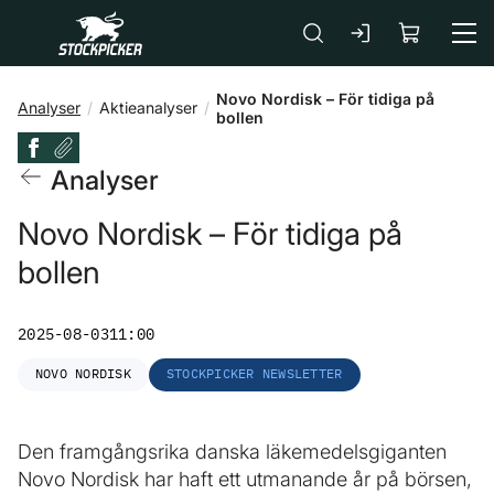
Gå till huvudinnehåll
Novo Nordisk – För tidiga på
Analyser
Aktieanalyser
bollen
Analyser
Novo Nordisk – För tidiga på
bollen
2025-08-03
11:00
NOVO NORDISK
STOCKPICKER NEWSLETTER
Den framgångsrika danska läkemedelsgiganten
Novo Nordisk har haft ett utmanande år på börsen,