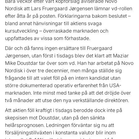
Bara veckor efter vårt köpförslag aviserade Novo
Nordisk att Lars Fruergaard Jørgensen lämnar vd-rollen
efter åtta år på posten. Förklaringarna bakom beslutet –
bland annat hänvisningar till aktiens svaga
kursutveckling – överraskade marknaden och
uppfattades av vissa som förhastade.
Där och då fanns ingen ersättare till Fruergaard
Jørgensen, utan först i tisdags blev det klart att Maziar
Mike Doustdar tar över som vd. Han har arbetat på Novo
Nordisk i över tre decennier, men många ställde sig
frågande till att valet föll på en intern kandidat utan
större dokumenterad operativ erfarenhet från USA-
marknaden. Inte minst med tanke på att det dröjde över
två månader att utse den nya verkställande direktören.
Att aktien föll kraftigt i tisdags berodde dock inte på
skepsisen mot Doustdar, utan på den sänkta
helårsprognosen. Ledningen förväntar sig nu att
försäljningstillväxten i konstanta valutor blir inom