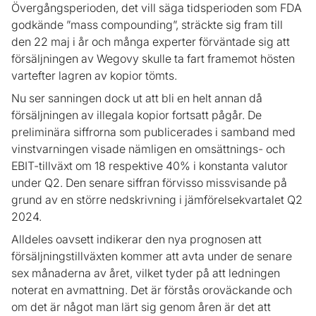
Övergångsperioden, det vill säga tidsperioden som FDA
godkände ”mass compounding”, sträckte sig fram till
den 22 maj i år och många experter förväntade sig att
försäljningen av Wegovy skulle ta fart framemot hösten
vartefter lagren av kopior tömts.
Nu ser sanningen dock ut att bli en helt annan då
försäljningen av illegala kopior fortsatt pågår. De
preliminära siffrorna som publicerades i samband med
vinstvarningen visade nämligen en omsättnings- och
EBIT-tillväxt om 18 respektive 40% i konstanta valutor
under Q2. Den senare siffran förvisso missvisande på
grund av en större nedskrivning i jämförelsekvartalet Q2
2024.
Alldeles oavsett indikerar den nya prognosen att
försäljningstillväxten kommer att avta under de senare
sex månaderna av året, vilket tyder på att ledningen
noterat en avmattning. Det är förstås oroväckande och
om det är något man lärt sig genom åren är det att