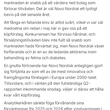
marknaden är snabb på att värdera ned bolag som
förlorar tillväxten. Det är väl Novo Nordisk ett tydligt
bevis på det senaste året.
Att fånga en fallande kniv är alltid svårt, vilket vi var väl
medvetna om redan i maj när vi gav oss på ett
köpförslag. Konkurrensen har förvisso hårdnat, och
försäljningstillväxten blev inte fullt så snabb som
marknaden hade förväntat sig, men Novo Nordisk växer
fortfarande och är en av de ledande aktörerna inom
behandling av fetma och diabetes.
En gnutta förtroende har Novo Nordisk antagligen gjort
sig förtjänta av som ett av de mest innovativa och
framgångsrika företagen i Europa under 2000-talet.
Tillsvidare, och i väntan på den fullständiga Q2-
rapporten inkommande onsdag, väljer vi därav att hålla
kvar vårt köpförslag.
Analytikerkåren sänkte föga förvånande sina
förväntningar för 2025 och 2026 efter vinstvarningen i