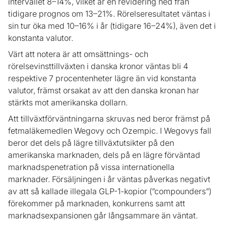
intervallet 8–14%, vilket är en revidering ned från
tidigare prognos om 13–21%. Rörelseresultatet väntas i
sin tur öka med 10–16% i år (tidigare 16–24%), även det i
konstanta valutor.
Värt att notera är att omsättnings- och
rörelsevinsttillväxten i danska kronor väntas bli 4
respektive 7 procentenheter lägre än vid konstanta
valutor, främst orsakat av att den danska kronan har
stärkts mot amerikanska dollarn.
Att tillväxtförväntningarna skruvas ned beror främst på
fetmaläkemedlen Wegovy och Ozempic. I Wegovys fall
beror det dels på lägre tillväxtutsikter på den
amerikanska marknaden, dels på en lägre förväntad
marknadspenetration på vissa internationella
marknader. Försäljningen i år väntas påverkas negativt
av att så kallade illegala GLP-1-kopior (”compounders”)
förekommer på marknaden, konkurrens samt att
marknadsexpansionen går långsammare än väntat.