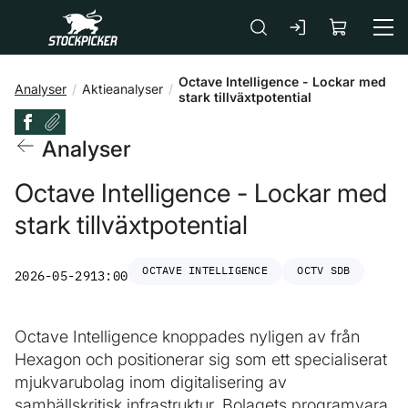
Gå till huvudinnehåll
Octave Intelligence - Lockar med
Analyser
Aktieanalyser
stark tillväxtpotential
Analyser
Octave Intelligence - Lockar med
stark tillväxtpotential
OCTAVE INTELLIGENCE
OCTV SDB
2026-05-29
13:00
Octave Intelligence knoppades nyligen av från
Hexagon och positionerar sig som ett specialiserat
mjukvarubolag inom digitalisering av
samhällskritisk infrastruktur. Bolagets programvara