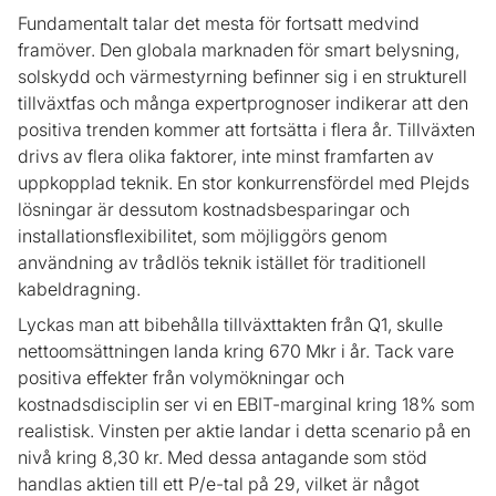
Fundamentalt talar det mesta för fortsatt medvind
framöver. Den globala marknaden för smart belysning,
solskydd och värmestyrning befinner sig i en strukturell
tillväxtfas och många expertprognoser indikerar att den
positiva trenden kommer att fortsätta i flera år. Tillväxten
drivs av flera olika faktorer, inte minst framfarten av
uppkopplad teknik. En stor konkurrensfördel med Plejds
lösningar är dessutom kostnadsbesparingar och
installationsflexibilitet, som möjliggörs genom
användning av trådlös teknik istället för traditionell
kabeldragning.
Lyckas man att bibehålla tillväxttakten från Q1, skulle
nettoomsättningen landa kring 670 Mkr i år. Tack vare
positiva effekter från volymökningar och
kostnadsdisciplin ser vi en EBIT-marginal kring 18% som
realistisk. Vinsten per aktie landar i detta scenario på en
nivå kring 8,30 kr. Med dessa antagande som stöd
handlas aktien till ett P/e-tal på 29, vilket är något