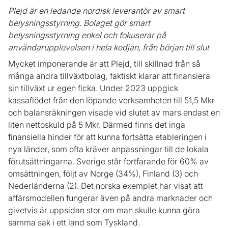
Plejd är en ledande nordisk leverantör av smart
belysningsstyrning. Bolaget gör smart
belysningsstyrning enkel och fokuserar på
användarupplevelsen i hela kedjan, från början till slut
Mycket imponerande är att Plejd, till skillnad från så
många andra tillväxtbolag, faktiskt klarar att finansiera
sin tillväxt ur egen ficka. Under 2023 uppgick
kassaflödet från den löpande verksamheten till 51,5 Mkr
och balansräkningen visade vid slutet av mars endast en
liten nettoskuld på 5 Mkr. Därmed finns det inga
finansiella hinder för att kunna fortsätta etableringen i
nya länder, som ofta kräver anpassningar till de lokala
förutsättningarna. Sverige står fortfarande för 60% av
omsättningen, följt av Norge (34%), Finland (3) och
Nederländerna (2). Det norska exemplet har visat att
affärsmodellen fungerar även på andra marknader och
givetvis är uppsidan stor om man skulle kunna göra
samma sak i ett land som Tyskland.