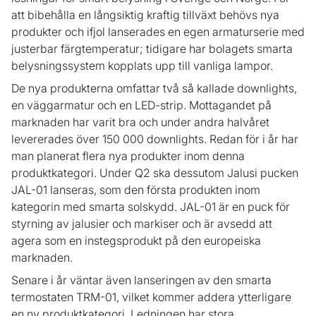
att bibehålla en långsiktig kraftig tillväxt behövs nya
produkter och ifjol lanserades en egen armaturserie med
justerbar färgtemperatur; tidigare har bolagets smarta
belysningssystem kopplats upp till vanliga lampor.
De nya produkterna omfattar två så kallade downlights,
en väggarmatur och en LED-strip. Mottagandet på
marknaden har varit bra och under andra halvåret
levererades över 150 000 downlights. Redan för i år har
man planerat flera nya produkter inom denna
produktkategori. Under Q2 ska dessutom Jalusi pucken
JAL-01 lanseras, som den första produkten inom
kategorin med smarta solskydd. JAL-01 är en puck för
styrning av jalusier och markiser och är avsedd att
agera som en instegsprodukt på den europeiska
marknaden.
Senare i år väntar även lanseringen av den smarta
termostaten TRM-01, vilket kommer addera ytterligare
en ny produktkategori. Ledningen har stora