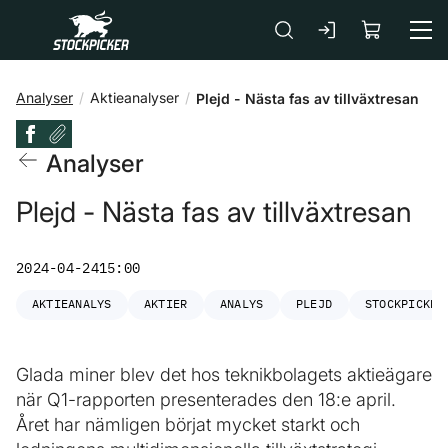
Gå till huvudinnehåll
Analyser
Aktieanalyser
Plejd - Nästa fas av tillväxtresan
Analyser
Plejd - Nästa fas av tillväxtresan
2024-04-24
15:00
AKTIEANALYS
AKTIER
ANALYS
PLEJD
STOCKPICKER
Glada miner blev det hos teknikbolagets aktieägare
när Q1-rapporten presenterades den 18:e april.
Året har nämligen börjat mycket starkt och