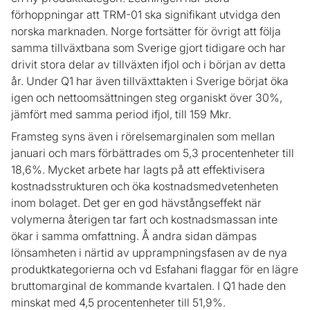
förhoppningar att TRM-01 ska signifikant utvidga den
norska marknaden. Norge fortsätter för övrigt att följa
samma tillväxtbana som Sverige gjort tidigare och har
drivit stora delar av tillväxten ifjol och i början av detta
år. Under Q1 har även tillväxttakten i Sverige börjat öka
igen och nettoomsättningen steg organiskt över 30%,
jämfört med samma period ifjol, till 159 Mkr.
Framsteg syns även i rörelsemarginalen som mellan
januari och mars förbättrades om 5,3 procentenheter till
18,6%. Mycket arbete har lagts på att effektivisera
kostnadsstrukturen och öka kostnadsmedvetenheten
inom bolaget. Det ger en god hävstångseffekt när
volymerna återigen tar fart och kostnadsmassan inte
ökar i samma omfattning. Å andra sidan dämpas
lönsamheten i närtid av upprampningsfasen av de nya
produktkategorierna och vd Esfahani flaggar för en lägre
bruttomarginal de kommande kvartalen. I Q1 hade den
minskat med 4,5 procentenheter till 51,9%.