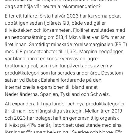
dags att höja vår neutrala rekommendation?
Efter ett tuffare första halvår 2023 har kurvorna pekat
uppåt igen sedan fjolårets Q3, både vad gäller
tillväxttakten och lönsamheten. Fjolåret avslutades med
en nettoomsättning om 513,4 Mkr, vilket var 19% mer än
året innan. Samtidigt minskade rörelsemarginalen (EBIT)
med 6,8 procentenheter till 11,6%. Marginalnedgången
var bland annat en konsekvens av en lägre
bruttomarginal, som i sin tur påverkades av en ny
produktkategori som lanserades under året. Dessutom
satsar vd Babak Esfahani fortfarande på den
internationella expansionen till bland annat
Nederländerna, Spanien, Tyskland och Schweiz.
Att expandera till nya länder och nya produktkategorier
är kärnan i den långsiktiga strategin. Mellan åren 2019
och 2023 har bolaget haft en genomsnittlig organisk
tillväxt på 41% per år, i stort sett uteslutande med sina
lösningar för smart belysning i Sverige och Norge. För