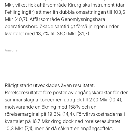
Mkr, vilket fick affärsområde Kirurgiska Instrument (där
Fehling ingår) att mer än dubbla omsättningen till 103,6
Mkr (40,7). Affärsområde Genomlysningsbara
operationsbord ökade samtidigt försäljningen under
kvartalet med 13,7% till 36,0 Mkr (31,7).
Annons
Riktigt starkt utvecklades även resultatet.
Rörelseresultatet före poster av engångskaraktär för den
sammanslagna koncernen uppgick till 27,0 Mkr (10,4),
motsvarande en ökning med 158% och en
rörelsemarginal på 19,3% (14,4). Förvärvskostnaderna i
kvartalet på 16,7 Mkr drog dock ned rörelseresultatet
10,3 Mkr (7,1), men är då såklart en engångseffekt.