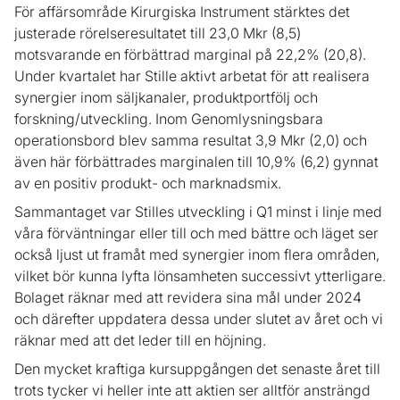
För affärsområde Kirurgiska Instrument stärktes det
justerade rörelseresultatet till 23,0 Mkr (8,5)
motsvarande en förbättrad marginal på 22,2% (20,8).
Under kvartalet har Stille aktivt arbetat för att realisera
synergier inom säljkanaler, produktportfölj och
forskning/utveckling. Inom Genomlysningsbara
operationsbord blev samma resultat 3,9 Mkr (2,0) och
även här förbättrades marginalen till 10,9% (6,2) gynnat
av en positiv produkt- och marknadsmix.
Sammantaget var Stilles utveckling i Q1 minst i linje med
våra förväntningar eller till och med bättre och läget ser
också ljust ut framåt med synergier inom flera områden,
vilket bör kunna lyfta lönsamheten successivt ytterligare.
Bolaget räknar med att revidera sina mål under 2024
och därefter uppdatera dessa under slutet av året och vi
räknar med att det leder till en höjning.
Den mycket kraftiga kursuppgången det senaste året till
trots tycker vi heller inte att aktien ser alltför ansträngd