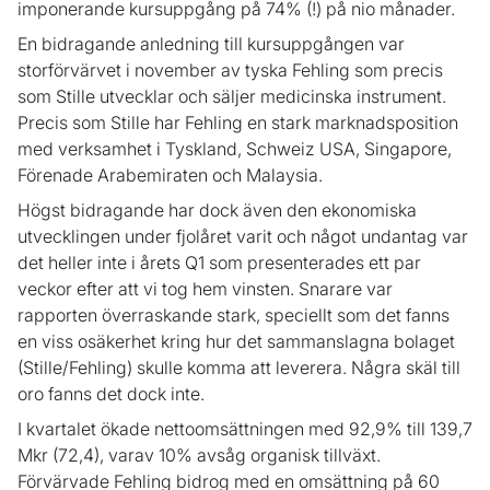
imponerande kursuppgång på 74% (!) på nio månader.
En bidragande anledning till kursuppgången var
storförvärvet i november av tyska Fehling som precis
som Stille utvecklar och säljer medicinska instrument.
Precis som Stille har Fehling en stark marknadsposition
med verksamhet i Tyskland, Schweiz USA, Singapore,
Förenade Arabemiraten och Malaysia.
Högst bidragande har dock även den ekonomiska
utvecklingen under fjolåret varit och något undantag var
det heller inte i årets Q1 som presenterades ett par
veckor efter att vi tog hem vinsten. Snarare var
rapporten överraskande stark, speciellt som det fanns
en viss osäkerhet kring hur det sammanslagna bolaget
(Stille/Fehling) skulle komma att leverera. Några skäl till
oro fanns det dock inte.
I kvartalet ökade nettoomsättningen med 92,9% till 139,7
Mkr (72,4), varav 10% avsåg organisk tillväxt.
Förvärvade Fehling bidrog med en omsättning på 60