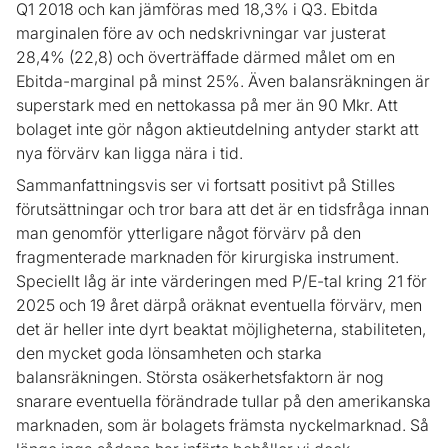
Q1 2018 och kan jämföras med 18,3% i Q3. Ebitda
marginalen före av och nedskrivningar var justerat
28,4% (22,8) och överträffade därmed målet om en
Ebitda-marginal på minst 25%. Även balansräkningen är
superstark med en nettokassa på mer än 90 Mkr. Att
bolaget inte gör någon aktieutdelning antyder starkt att
nya förvärv kan ligga nära i tid.
Sammanfattningsvis ser vi fortsatt positivt på Stilles
förutsättningar och tror bara att det är en tidsfråga innan
man genomför ytterligare något förvärv på den
fragmenterade marknaden för kirurgiska instrument.
Speciellt låg är inte värderingen med P/E-tal kring 21 för
2025 och 19 året därpå oräknat eventuella förvärv, men
det är heller inte dyrt beaktat möjligheterna, stabiliteten,
den mycket goda lönsamheten och starka
balansräkningen. Största osäkerhetsfaktorn är nog
snarare eventuella förändrade tullar på den amerikanska
marknaden, som är bolagets främsta nyckelmarknad. Så