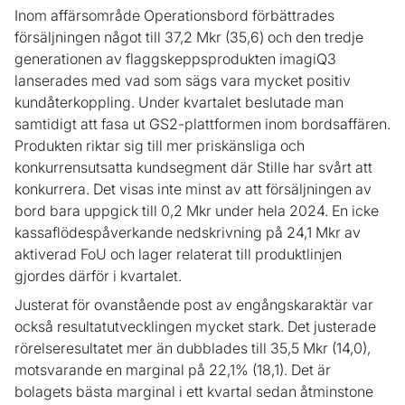
Inom affärsområde Operationsbord förbättrades
försäljningen något till 37,2 Mkr (35,6) och den tredje
generationen av flaggskeppsprodukten imagiQ3
lanserades med vad som sägs vara mycket positiv
kundåterkoppling. Under kvartalet beslutade man
samtidigt att fasa ut GS2-plattformen inom bordsaffären.
Produkten riktar sig till mer priskänsliga och
konkurrensutsatta kundsegment där Stille har svårt att
konkurrera. Det visas inte minst av att försäljningen av
bord bara uppgick till 0,2 Mkr under hela 2024. En icke
kassaflödespåverkande nedskrivning på 24,1 Mkr av
aktiverad FoU och lager relaterat till produktlinjen
gjordes därför i kvartalet.
Justerat för ovanstående post av engångskaraktär var
också resultatutvecklingen mycket stark. Det justerade
rörelseresultatet mer än dubblades till 35,5 Mkr (14,0),
motsvarande en marginal på 22,1% (18,1). Det är
bolagets bästa marginal i ett kvartal sedan åtminstone