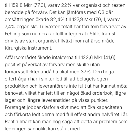
till 159,8 Mkr (77,3), varav 22% var organiskt och resten
berodde på förvärv. Det kan jämföras med Q3 där
omsättningen ökade 82,4% till 127,9 Mkr (70,1), varav
7,4% organiskt. Tillväxten totalt har förutom förvärvet av
Fehling som numera är fullt integrerat i Stille främst
drivits av stark organisk tillväxt inom affärsområde
Kirurgiska Instrument.
Affärsområdet ökade intäkterna till 122,6 Mkr (41,6)
positivt påverkat av förvärv men skulle utan
förvärvseffekter ändå ha ökat med 37%. Den höga
efterfrågan har i sin tur lett till att bolagets egen
produktion och leverantörers inte fullt ut har kunnat möta
behovet, vilket har lett till en något ökad orderbok, lägre
lager och längre leveranstider på vissa punkter.
Företaget jobbar därför aktivt med att öka kapaciteten
och förkorta ledtiderna med full effekt andra halvåret i år.
Rent allmänt kan man nog säga att detta är problem som
ledningen sannolikt kan stå ut med.