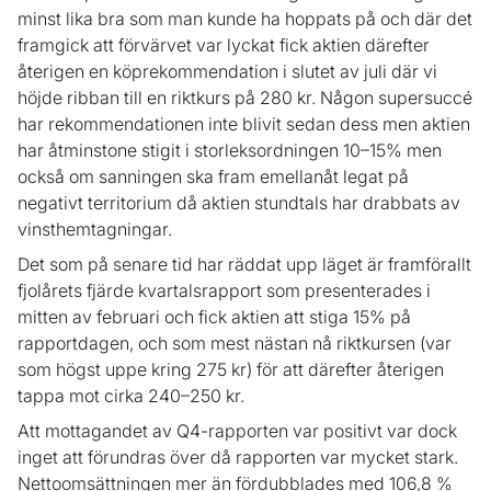
minst lika bra som man kunde ha hoppats på och där det
framgick att förvärvet var lyckat fick aktien därefter
återigen en köprekommendation i slutet av juli där vi
höjde ribban till en riktkurs på 280 kr. Någon supersuccé
har rekommendationen inte blivit sedan dess men aktien
har åtminstone stigit i storleksordningen 10–15% men
också om sanningen ska fram emellanåt legat på
negativt territorium då aktien stundtals har drabbats av
vinsthemtagningar.
Det som på senare tid har räddat upp läget är framförallt
fjolårets fjärde kvartalsrapport som presenterades i
mitten av februari och fick aktien att stiga 15% på
rapportdagen, och som mest nästan nå riktkursen (var
som högst uppe kring 275 kr) för att därefter återigen
tappa mot cirka 240–250 kr.
Att mottagandet av Q4-rapporten var positivt var dock
inget att förundras över då rapporten var mycket stark.
Nettoomsättningen mer än fördubblades med 106,8 %