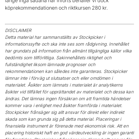
länge inga sådana har införts behåller vi dock
köprekommendationen och riktkursen 280 kr.
DISCLAIMER
Detta material har sammanställts av Stockpicker i
informationssyfte och ska inte ses som rådgivning. Innehållet
har grundats på information från allmänt tillgängliga källor vilka
bedömts som tillförlitliga. Sakinnehållets riktighet och
fullständighet liksom lämnade prognoser och
rekommendationen kan således inte garanteras. Stockpicker
lämnar inte i förväg ut slutsatser och eller omdömen i
materialet. Åsikter som lämnats i materialet är analytikerns
åsikter vid tillfället för upprättandet av materialet och dessa kan
ändras. Det lämnas ingen försäkran om att framtida händelser
kommer vara i enlighet med åsikter framförda i materialet.
Stockpicker frånsäger sig allt ansvar för direkt eller indirekt
skada som kan grunda sig på detta material. Placeringar i
finansiella instrument är förenade med ekonomisk risk. Att en
placering historiskt haft en god värdeutveckling är ingen garanti