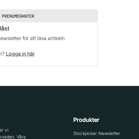
 PRENUMERANTER
låst
sletter för att läsa artikeln
em?
Logga in här
Produkter
r vi
Stockpicker Newsletter
knaden. Våra