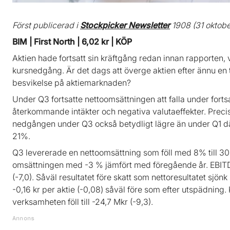
Först publicerad i
Stockpicker Newsletter
1908 (31 oktobe
BIM | First North | 6,02 kr | KÖP
Aktien hade fortsatt sin kräftgång redan innan rapporten, v
kursnedgång. Är det dags att överge aktien efter ännu en t
besvikelse på aktiemarknaden?
Under Q3 fortsatte nettoomsättningen att falla under fort
återkommande intäkter och negativa valutaeffekter. Prec
nedgången under Q3 också betydligt lägre än under Q1 
21%.
Q3 levererade en nettoomsättning som föll med 8% till 30
omsättningen med -3 % jämfört med föregående år. EBITDA
(-7,0). Såväl resultatet före skatt som nettoresultatet sjön
-0,16 kr per aktie (-0,08) såväl före som efter utspädning
verksamheten föll till -24,7 Mkr (-9,3).
Annons