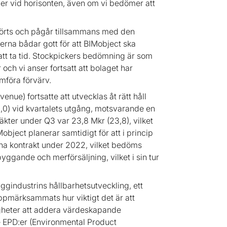
der vid horisonten, även om vi bedömer att
omförts och pågår tillsammans med den
erna bådar gott för att BIMobject ska
t ta tid. Stockpickers bedömning är som
och vi anser fortsatt att bolaget har
mföra förvärv.
ue) fortsatte att utvecklas åt rätt håll
3,0) vid kvartalets utgång, motsvarande en
ter under Q3 var 23,8 Mkr (23,8), vilket
bject planerar samtidigt för att i princip
na kontrakt under 2022, vilket bedöms
ggande och merförsäljning, vilket i sin tur
yggindustrins hållbarhetsutveckling, ett
ppmärksammats hur viktigt det är att
ligheter att addera värdeskapande
 de EPD:er (Environmental Product