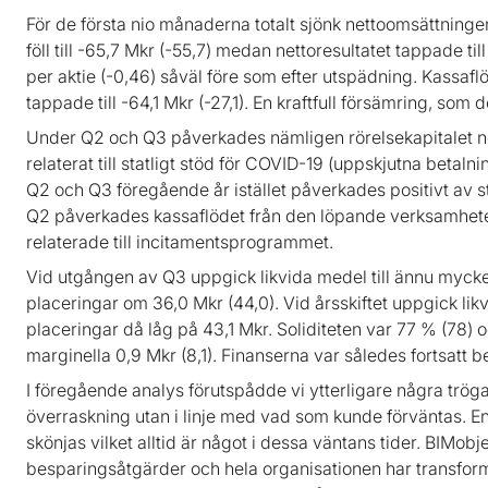
För de första nio månaderna totalt sjönk nettoomsättningen t
föll till -65,7 Mkr (-55,7) medan nettoresultatet tappade ti
per aktie (-0,46) såväl före som efter utspädning. Kassa
tappade till -64,1 Mkr (-27,1). En kraftfull försämring, som
Under Q2 och Q3 påverkades nämligen rörelsekapitalet ne
relaterat till statligt stöd för COVID-19 (uppskjutna betaln
Q2 och Q3 föregående år istället påverkades positivt av 
Q2 påverkades kassaflödet från den löpande verksamhet
relaterade till incitamentsprogrammet.
Vid utgången av Q3 uppgick likvida medel till ännu mycke
placeringar om 36,0 Mkr (44,0). Vid årsskiftet uppgick lik
placeringar då låg på 43,1 Mkr. Soliditeten var 77 % (78) 
marginella 0,9 Mkr (8,1). Finanserna var således fortsatt 
I föregående analys förutspådde vi ytterligare några tröga 
överraskning utan i linje med vad som kunde förväntas. En
skönjas vilket alltid är något i dessa väntans tider. BIMob
besparingsåtgärder och hela organisationen har transfor