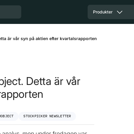
Produkter
tta är vår syn på aktien efter kvartalsrapporten
ject. Detta är vår
srapporten
MOBJECT
STOCKPICKER NEWSLETTER
 analys, men under fredagen var