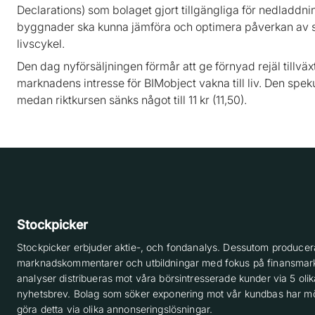
Declarations) som bolaget gjort tillgängliga för nedladdn
byggnader ska kunna jämföra och optimera påverkan av 
livscykel.
Den dag nyförsäljningen förmår att ge förnyad rejäl tillvä
marknadens intresse för BIMobject vakna till liv. Den spe
medan riktkursen sänks något till 11 kr (11,50).
Stockpicker
Stockpicker erbjuder aktie-, och fondanalys. Dessutom producera
marknadskommentarer och utbildningar med fokus på finansmar
analyser distribueras mot våra börsintresserade kunder via 5 olik
nyhetsbrev. Bolag som söker exponering mot vår kundbas har möj
göra detta via olika annonseringslösningar.