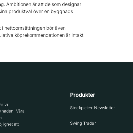
ing. Ambitionen är att de som designar
sina produktval över en byggnads
xt i nettoomsättningen bör även
kulativa köprekommendationen är intakt
Produkter
r vi
Stockpicker Newsletter
knaden. Våra
a
Swing Trader
lighet att