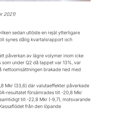
r 2021)
ilken sedan utlöste en rejäl ytterligare
ill synes dålig kvartalsrapport och
satt påverkan av lägre volymer inom icke
is som under Q2 då tappet var 13%, var
då nettoomsättningen brakade ned med
,8 Mkr (33,6) där valutaeffekter påverkade
-resultatet försämrades till -20,8 Mkr
k samtidigt till -22,8 Mkr (-9,7), motsvarande
. Kassaflödet från den löpande