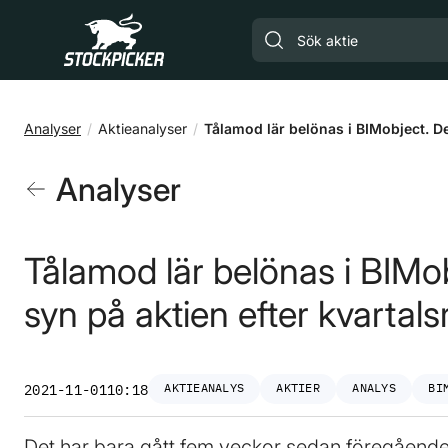
Gå till huvudinnehåll
Analyser
Aktieanalyser
Tålamod lär belönas i BIMobject. De
Analyser
Tålamod lär belönas i BIMob
syn på aktien efter kvartal
AKTIEANALYS
AKTIER
ANALYS
BI
2021-11-01
10:18
Det har bara gått fem veckor sedan föregående