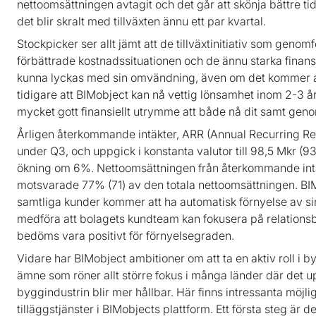
nettoomsättningen avtagit och det går att skönja bättre ti
det blir skralt med tillväxten ännu ett par kvartal.
Stockpicker ser allt jämt att de tillväxtinitiativ som gen
förbättrade kostnadssituationen och de ännu starka finans
kunna lyckas med sin omvändning, även om det kommer at
tidigare att BIMobject kan nå vettig lönsamhet inom 2-3 år 
mycket gott finansiellt utrymme att både nå dit samt geno
Årligen återkommande intäkter, ARR (Annual Recurring Reven
under Q3, och uppgick i konstanta valutor till 98,5 Mkr (9
ökning om 6%. Nettoomsättningen från återkommande intäk
motsvarade 77% (71) av den totala nettoomsättningen. BIMo
samtliga kunder kommer att ha automatisk förnyelse av si
medföra att bolagets kundteam kan fokusera på relationsby
bedöms vara positivt för förnyelsegraden.
Vidare har BIMobject ambitioner om att ta en aktiv roll i b
ämne som röner allt större fokus i många länder där det u
byggindustrin blir mer hållbar. Här finns intressanta möj
tilläggstjänster i BIMobjects plattform. Ett första steg är