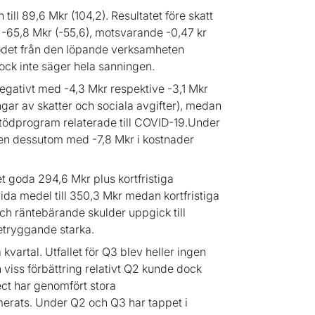
ill 89,6 Mkr (104,2). Resultatet före skatt
ll -65,8 Mkr (-55,6), motsvarande -0,47 kr
flödet från den löpande verksamheten
 dock inte säger hela sanningen.
gativt med -4,3 Mkr respektive -3,1 Mkr
ingar av skatter och sociala avgifter), medan
stödprogram relaterade till COVID-19.Under
en dessutom med -7,8 Mkr i kostnader
t goda 294,6 Mkr plus kortfristiga
vida medel till 350,3 Mkr medan kortfristiga
och räntebärande skulder uppgick till
betryggande starka.
kvartal. Utfallet för Q3 blev heller ingen
 viss förbättring relativt Q2 kunde dock
ject har genomfört stora
merats. Under Q2 och Q3 har tappet i