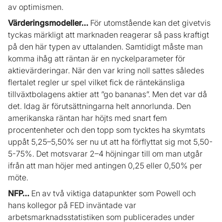
av optimismen.
Värderingsmodeller…
För utomstående kan det givetvis
tyckas märkligt att marknaden reagerar så pass kraftigt
på den här typen av uttalanden. Samtidigt måste man
komma ihåg att räntan är en nyckelparameter för
aktievärderingar. När den var kring noll sattes således
flertalet regler ur spel vilket fick de räntekänsliga
tillväxtbolagens aktier att ”go bananas”. Men det var då
det. Idag är förutsättningarna helt annorlunda. Den
amerikanska räntan har höjts med snart fem
procentenheter och den topp som tycktes ha skymtats
uppåt 5,25–5,50% ser nu ut att ha förflyttat sig mot 5,50-
5-75%. Det motsvarar 2–4 höjningar till om man utgår
ifrån att man höjer med antingen 0,25 eller 0,50% per
möte.
NFP…
En av två viktiga datapunkter som Powell och
hans kollegor på FED inväntade var
arbetsmarknadsstatistiken som publicerades under