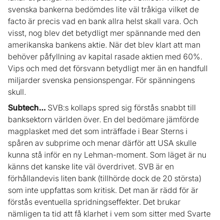
svenska bankerna bedömdes lite väl tråkiga vilket de
facto är precis vad en bank allra helst skall vara. Och
visst, nog blev det betydligt mer spännande med den
amerikanska bankens aktie. När det blev klart att man
behöver påfyllning av kapital rasade aktien med 60%.
Vips och med det försvann betydligt mer än en handfull
miljarder svenska pensionspengar. För spänningens
skull.
Subtech…
SVB:s kollaps spred sig förstås snabbt till
banksektorn världen över. En del bedömare jämförde
magplasket med det som inträffade i Bear Sterns i
spåren av subprime och menar därför att USA skulle
kunna stå inför en ny Lehman-moment. Som läget är nu
känns det kanske lite väl överdrivet. SVB är en
förhållandevis liten bank (tillhörde dock de 20 största)
som inte uppfattas som kritisk. Det man är rädd för är
förstås eventuella spridningseffekter. Det brukar
nämligen ta tid att få klarhet i vem som sitter med Svarte