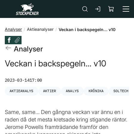
Gå till huvudinnehåll
Analyser
Aktieanalyser
Veckan i backspegeln… v10
Analyser
Veckan i backspegeln… v10
2023-03-14
17:00
AKTIEANALYS
AKTIER
ANALYS
KRÖNIKA
SOLTECH E
Same, same… Den gångna veckan var ännu en i
raden då det mesta kretsade kring stigande räntor.
Jerome Powells framträdande framför den