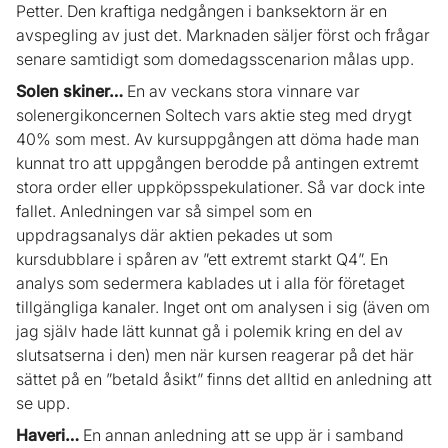
Petter. Den kraftiga nedgången i banksektorn är en
avspegling av just det. Marknaden säljer först och frågar
senare samtidigt som domedagsscenarion målas upp.
Solen skiner…
En av veckans stora vinnare var
solenergikoncernen Soltech vars aktie steg med drygt
40% som mest. Av kursuppgången att döma hade man
kunnat tro att uppgången berodde på antingen extremt
stora order eller uppköpsspekulationer. Så var dock inte
fallet. Anledningen var så simpel som en
uppdragsanalys där aktien pekades ut som
kursdubblare i spåren av ”ett extremt starkt Q4”. En
analys som sedermera kablades ut i alla för företaget
tillgängliga kanaler. Inget ont om analysen i sig (även om
jag själv hade lätt kunnat gå i polemik kring en del av
slutsatserna i den) men när kursen reagerar på det här
sättet på en ”betald åsikt” finns det alltid en anledning att
se upp.
Haveri…
En annan anledning att se upp är i samband