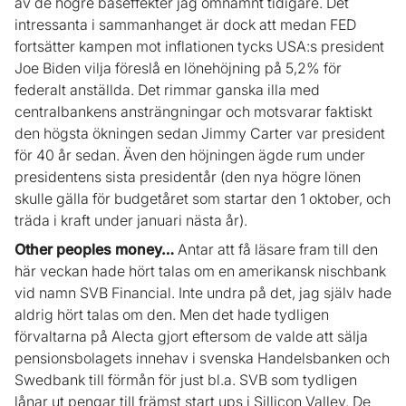
av de högre baseffekter jag omnämnt tidigare. Det
intressanta i sammanhanget är dock att medan FED
fortsätter kampen mot inflationen tycks USA:s president
Joe Biden vilja föreslå en lönehöjning på 5,2% för
federalt anställda. Det rimmar ganska illa med
centralbankens ansträngningar och motsvarar faktiskt
den högsta ökningen sedan Jimmy Carter var president
för 40 år sedan. Även den höjningen ägde rum under
presidentens sista presidentår (den nya högre lönen
skulle gälla för budgetåret som startar den 1 oktober, och
träda i kraft under januari nästa år).
Other peoples money…
Antar att få läsare fram till den
här veckan hade hört talas om en amerikansk nischbank
vid namn SVB Financial. Inte undra på det, jag själv hade
aldrig hört talas om den. Men det hade tydligen
förvaltarna på Alecta gjort eftersom de valde att sälja
pensionsbolagets innehav i svenska Handelsbanken och
Swedbank till förmån för just bl.a. SVB som tydligen
lånar ut pengar till främst start ups i Sillicon Valley. De