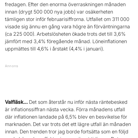
fredagen. Efter den enorma överraskningen månaden
innan (drygt 500 000 nya jobb) var osäkerheten
tämligen stor inför februarisiffrorna. Utfallet om 311 000
visade sig ännu en gång vara högre än förväntningarna
(ca 225 000). Arbetslösheten ökade trots det till 3,6%
jämfört med 3,4% föregående månad. Löneinflationen
uppmättes till 4,6% i årstakt (4,4% i januari).
Annons
Valfläsk…
Det som återstår nu inför nästa räntebesked
är inflationssiffran nästa vecka. Förra månadens utfall
där inflationen landade på 6,5% blev en besvikelse för
marknaden. Det var trots det ett lägre utfall än månaden
innan. Den trenden tror jag borde fortsätta som en följd