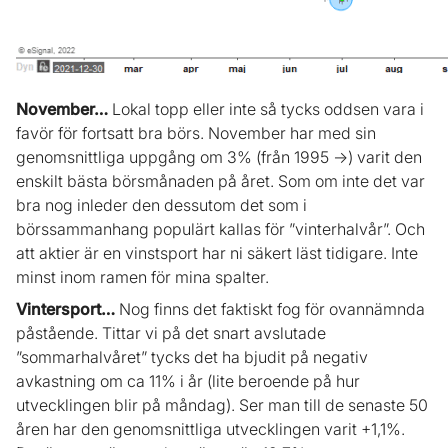
November…
Lokal topp eller inte så tycks oddsen vara i
favör för fortsatt bra börs. November har med sin
genomsnittliga uppgång om 3% (från 1995 ->) varit den
enskilt bästa börsmånaden på året. Som om inte det var
bra nog inleder den dessutom det som i
börssammanhang populärt kallas för ”vinterhalvår”. Och
att aktier är en vinstsport har ni säkert läst tidigare. Inte
minst inom ramen för mina spalter.
Vintersport…
Nog finns det faktiskt fog för ovannämnda
påstående. Tittar vi på det snart avslutade
”sommarhalvåret” tycks det ha bjudit på negativ
avkastning om ca 11% i år (lite beroende på hur
utvecklingen blir på måndag). Ser man till de senaste 50
åren har den genomsnittliga utvecklingen varit +1,1%.