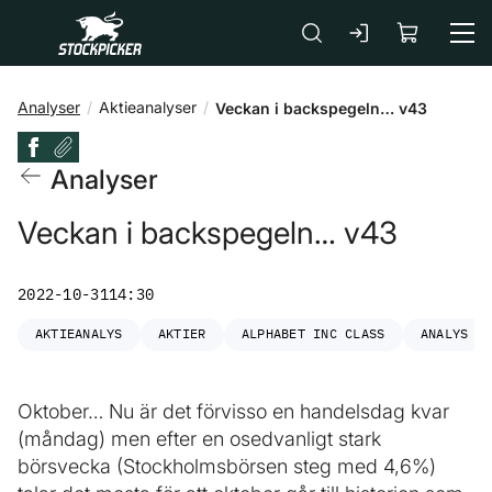
Gå till huvudinnehåll
Analyser
Aktieanalyser
Veckan i backspegeln… v43
Analyser
Veckan i backspegeln… v43
2022-10-31
14:30
AKTIEANALYS
AKTIER
ALPHABET INC CLASS
ANALYS
Oktober… Nu är det förvisso en handelsdag kvar
(måndag) men efter en osedvanligt stark
börsvecka (Stockholmsbörsen steg med 4,6%)