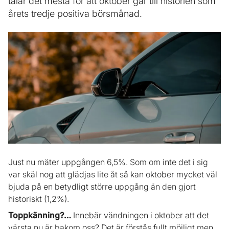
talar det mesta för att oktober går till historien som
årets tredje positiva börsmånad.
Just nu mäter uppgången 6,5%. Som om inte det i sig
var skäl nog att glädjas lite åt så kan oktober mycket väl
bjuda på en betydligt större uppgång än den gjort
historiskt (1,2%).
Toppkänning?…
Innebär vändningen i oktober att det
värsta nu är bakom oss? Det är förstås fullt möjligt men