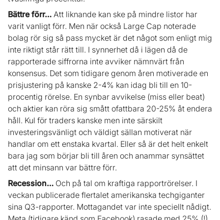
Bättre förr…
Att liknande kan ske på mindre listor har
varit vanligt förr. Men när också Large Cap noterade
bolag rör sig så pass mycket är det något som enligt mig
inte riktigt står rätt till. I synnerhet då i lägen då de
rapporterade siffrorna inte avviker nämnvärt från
konsensus. Det som tidigare genom åren motiverade en
prisjustering på kanske 2-4% kan idag bli till en 10-
procentig rörelse. En synbar avvikelse (miss eller beat)
och aktier kan röra sig smått ofattbara 20-25% åt endera
håll. Kul för traders kanske men inte särskilt
investeringsvänligt och väldigt sällan motiverat när
handlar om ett enstaka kvartal. Eller så är det helt enkelt
bara jag som börjar bli till åren och anammar synsättet
att det minsann var bättre förr.
Recession…
Och på tal om kraftiga rapportrörelser. I
veckan publicerade flertalet amerikanska techgiganter
sina Q3-rapporter. Mottagandet var inte speciellt nådigt.
Meta (tidigare känd som Facebook) rasade med 25% (!).