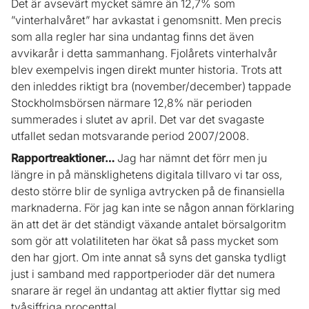
Det är avsevärt mycket sämre än 12,7% som
”vinterhalvåret” har avkastat i genomsnitt. Men precis
som alla regler har sina undantag finns det även
avvikarår i detta sammanhang. Fjolårets vinterhalvår
blev exempelvis ingen direkt munter historia. Trots att
den inleddes riktigt bra (november/december) tappade
Stockholmsbörsen närmare 12,8% när perioden
summerades i slutet av april. Det var det svagaste
utfallet sedan motsvarande period 2007/2008.
Rapportreaktioner…
Jag har nämnt det förr men ju
längre in på mänsklighetens digitala tillvaro vi tar oss,
desto större blir de synliga avtrycken på de finansiella
marknaderna. För jag kan inte se någon annan förklaring
än att det är det ständigt växande antalet börsalgoritm
som gör att volatiliteten har ökat så pass mycket som
den har gjort. Om inte annat så syns det ganska tydligt
just i samband med rapportperioder där det numera
snarare är regel än undantag att aktier flyttar sig med
tvåsiffriga procenttal.