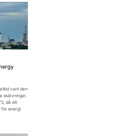
nergy
lltid varit den
ka skälvningar.
3, då ett
 för energi