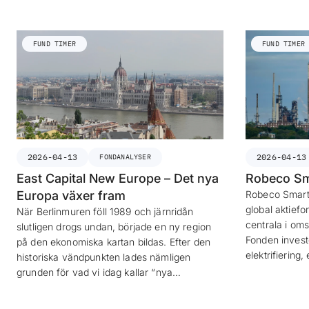
FUND TIMER
FUND TIMER
2026-04-13
2026-04-13
FONDANALYSER
East Capital New Europe – Det nya
Robeco Sm
Europa växer fram
Robeco Smart 
global aktief
När Berlinmuren föll 1989 och järnridån
centrala i om
slutligen drogs undan, började en ny region
Fonden invest
på den ekonomiska kartan bildas. Efter den
elektrifiering,
historiska vändpunkten lades nämligen
grunden för vad vi idag kallar “nya…