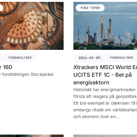
FUND TIMER
2026-03-09
FONDANALYSER
FONDANALYSER
r 160
Xtrackers MSCI World E
 fondtidningen Stockpicker
UCITS ETF 1C - Bet på
energisektorn
Historiskt har energimarknaden a
första att reagera på geopolitis
Ett bra exempel är oljekrisen 197
embargo ritade om världskartan
och ekonomi över en…