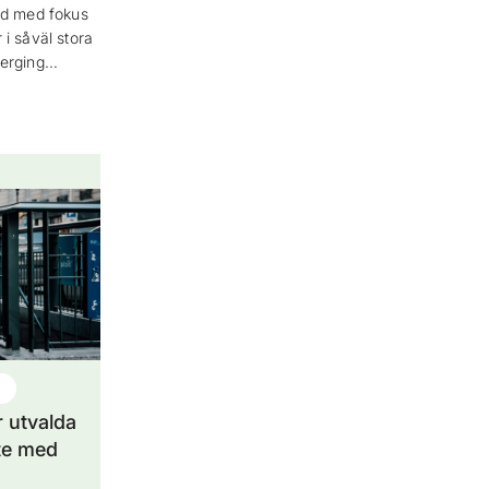
nd med fokus
i såväl stora
merging…
r utvalda
te med