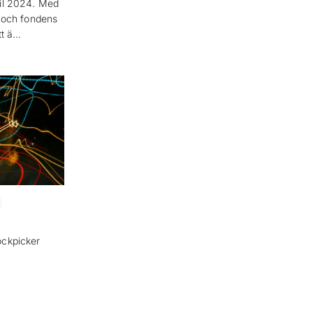
ril 2024. Med
t och fondens
tt ä…
ockpicker