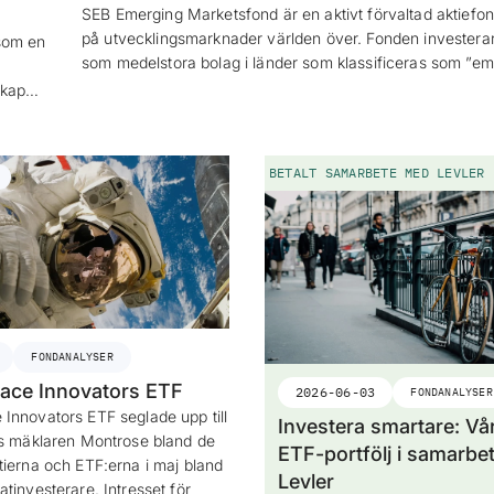
SEB Emerging Marketsfond är en aktivt förvaltad aktiefo
på utvecklingsmarknader världen över. Fonden investerar 
som en
som medelstora bolag i länder som klassificeras som ”e
d kap…
BETALT SAMARBETE MED LEVLER
FONDANALYSER
ace Innovators ETF
2026-06-03
FONDANALYSER
Innovators ETF seglade upp till
Investera smartare: Vå
os mäklaren Montrose bland de
ETF-portfölj i samarbe
tierna och ETF:erna i maj bland
Levler
tinvesterare. Intresset för