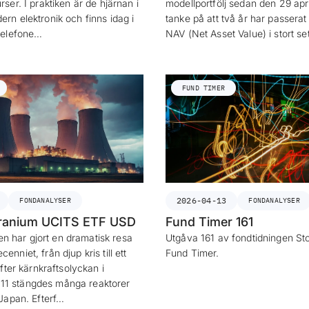
rser. I praktiken är de hjärnan i
modellportfölj sedan den 29 ap
ern elektronik och finns idag i
tanke på att två år har passera
ltelefone…
NAV (Net Asset Value) i stort se
FUND TIMER
2026-04-13
FONDANALYSER
FONDANALYSER
Uranium UCITS ETF USD
Fund Timer 161
 har gjort en dramatisk resa
Utgåva 161 av fondtidningen St
enniet, från djup kris till ett
Fund Timer.
 Efter kärnkraftsolyckan i
11 stängdes många reaktorer
i Japan. Efterf…