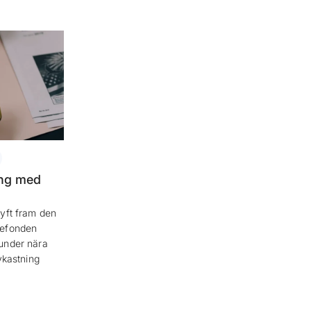
ing med
e lyft fram den
iefonden
under nära
vkastning