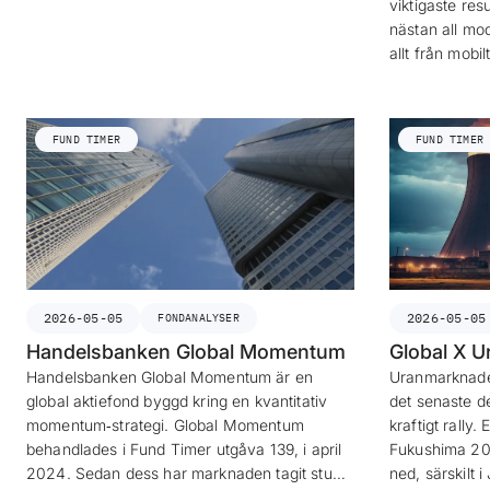
viktigaste resu
nästan all mod
allt från mobi
FUND TIMER
FUND TIMER
2026-05-05
2026-05-05
FONDANALYSER
Handelsbanken Global Momentum
Global X 
Handelsbanken Global Momentum är en
Uranmarknaden
global aktiefond byggd kring en kvantitativ
det senaste dec
momentum‐strategi. Global Momentum
kraftigt rally.
behandlades i Fund Timer utgåva 139, i april
Fukushima 20
2024. Sedan dess har marknaden tagit stu…
ned, särskilt 