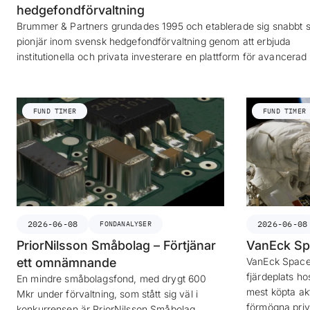
hedgefondförvaltning
Brummer & Partners grundades 1995 och etablerade sig snabbt 
pionjär inom svensk hedgefondförvaltning genom att erbjuda
institutionella och privata investerare en plattform för avancera
FUND TIMER
FUND TIMER
2026-06-08
2026-06-08
FONDANALYSER
PriorNilsson Småbolag – Förtjänar
VanEck Sp
ett omnämnande
VanEck Space 
fjärdeplats h
En mindre småbolagsfond, med drygt 600
mest köpta ak
Mkr under förvaltning, som stått sig väl i
förmögna priva
konkurrensen är PriorNilsson Småbolag.