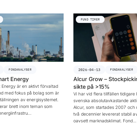
FUND TIMER
2026-04-13
FONDANALYSER
FONDANALYSER
art Energy
Alcur Grow – Stockpick
Energy är en aktivt förvaltad
sikte på >15%
ond med fokus på bolag som är
Vi har vid flera tillfällen tidigar
ställningen av energisystemet.
svenska absolutavkastande akt
erar brett inom teman som
Alcur, som startades 2007 och 
 energiinfrastru…
två decennier levererat stabil a
oavsett marknadsklimat. Fond…