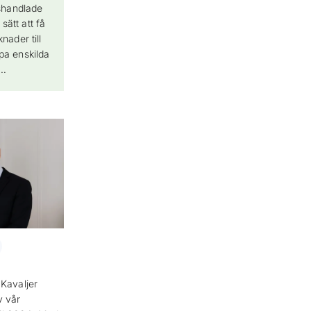
rshandlade
 sätt att få
nader till
köpa enskilda
r…
Kavaljer
v vår