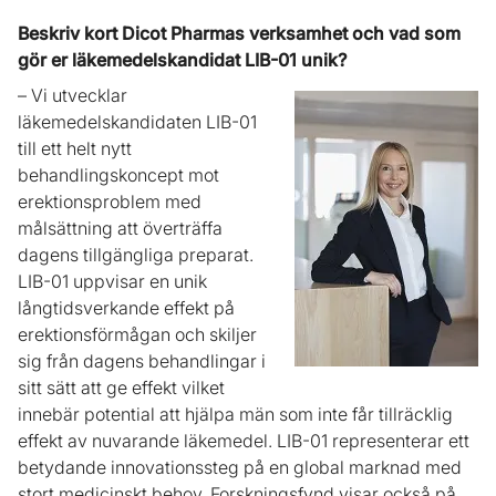
Beskriv kort Dicot Pharmas verksamhet och vad som
gör er läkemedelskandidat LIB-01 unik?
– Vi utvecklar
läkemedelskandidaten LIB-01
till ett helt nytt
behandlingskoncept mot
erektionsproblem med
målsättning att överträffa
dagens tillgängliga preparat.
LIB-01 uppvisar en unik
långtidsverkande effekt på
erektionsförmågan och skiljer
sig från dagens behandlingar i
sitt sätt att ge effekt vilket
innebär potential att hjälpa män som inte får tillräcklig
effekt av nuvarande läkemedel. LIB-01 representerar ett
betydande innovationssteg på en global marknad med
stort medicinskt behov. Forskningsfynd visar också på