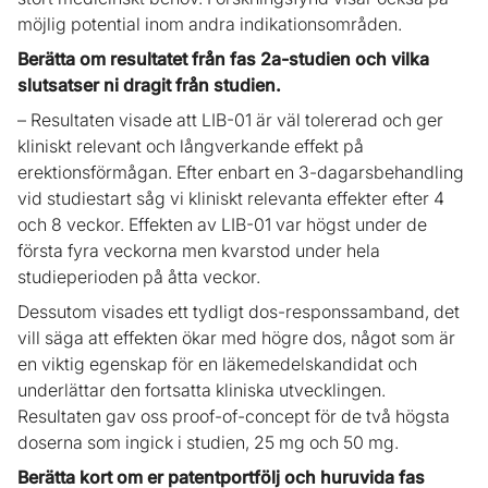
möjlig potential inom andra indikationsområden.
Berätta om resultatet från fas 2a-studien och vilka
slutsatser ni dragit från studien.
– Resultaten visade att LIB-01 är väl tolererad och ger
kliniskt relevant och långverkande effekt på
erektionsförmågan. Efter enbart en 3-dagarsbehandling
vid studiestart såg vi kliniskt relevanta effekter efter 4
och 8 veckor. Effekten av LIB-01 var högst under de
första fyra veckorna men kvarstod under hela
studieperioden på åtta veckor.
Dessutom visades ett tydligt dos-responssamband, det
vill säga att effekten ökar med högre dos, något som är
en viktig egenskap för en läkemedelskandidat och
underlättar den fortsatta kliniska utvecklingen.
Resultaten gav oss proof-of-concept för de två högsta
doserna som ingick i studien, 25 mg och 50 mg.
Berätta kort om er patentportfölj och huruvida fas