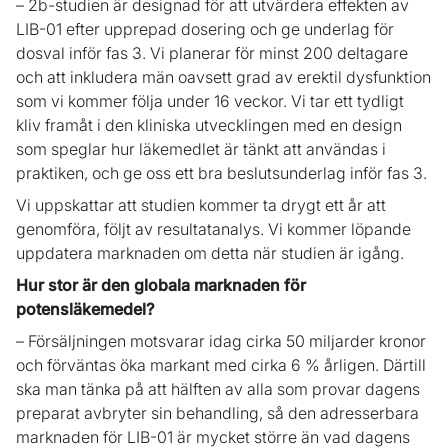
– 2b-studien är designad för att utvärdera effekten av
LIB-01 efter upprepad dosering och ge underlag för
dosval inför fas 3. Vi planerar för minst 200 deltagare
och att inkludera män oavsett grad av erektil dysfunktion
som vi kommer följa under 16 veckor. Vi tar ett tydligt
kliv framåt i den kliniska utvecklingen med en design
som speglar hur läkemedlet är tänkt att användas i
praktiken, och ge oss ett bra beslutsunderlag inför fas 3.
Vi uppskattar att studien kommer ta drygt ett år att
genomföra, följt av resultatanalys. Vi kommer löpande
uppdatera marknaden om detta när studien är igång.
Hur stor är den globala marknaden för
potensläkemedel?
– Försäljningen motsvarar idag cirka 50 miljarder kronor
och förväntas öka markant med cirka 6 % årligen. Därtill
ska man tänka på att hälften av alla som provar dagens
preparat avbryter sin behandling, så den adresserbara
marknaden för LIB-01 är mycket större än vad dagens