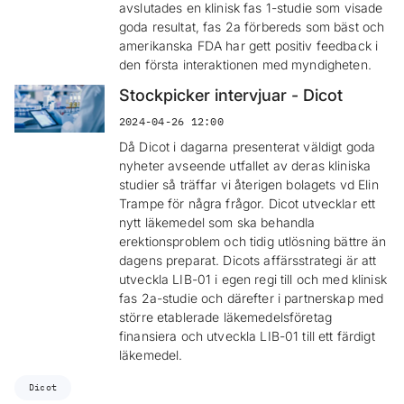
avslutades en klinisk fas 1-studie som visade
goda resultat, fas 2a förbereds som bäst och
amerikanska FDA har gett positiv feedback i
den första interaktionen med myndigheten.
Stockpicker intervjuar - Dicot
2024-04-26 12:00
Då Dicot i dagarna presenterat väldigt goda
nyheter avseende utfallet av deras kliniska
studier så träffar vi återigen bolagets vd Elin
Trampe för några frågor. Dicot utvecklar ett
nytt läkemedel som ska behandla
erektionsproblem och tidig utlösning bättre än
dagens preparat. Dicots affärsstrategi är att
utveckla LIB-01 i egen regi till och med klinisk
fas 2a-studie och därefter i partnerskap med
större etablerade läkemedelsföretag
finansiera och utveckla LIB-01 till ett färdigt
läkemedel.
Dicot