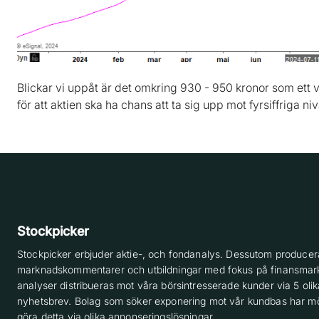
Blickar vi uppåt är det omkring 930 - 950 kronor som ett v
för att aktien ska ha chans att ta sig upp mot fyrsiffriga ni
Stockpicker
Stockpicker erbjuder aktie-, och fondanalys. Dessutom producera
marknadskommentarer och utbildningar med fokus på finansmar
analyser distribueras mot våra börsintresserade kunder via 5 olik
nyhetsbrev. Bolag som söker exponering mot vår kundbas har möj
göra detta via olika annonseringslösningar.