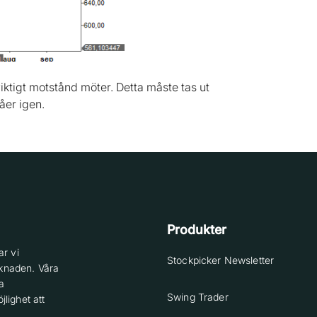
iktigt motstånd möter. Detta måste tas ut
våer igen.
Produkter
r vi
Stockpicker Newsletter
knaden. Våra
a
Swing Trader
lighet att