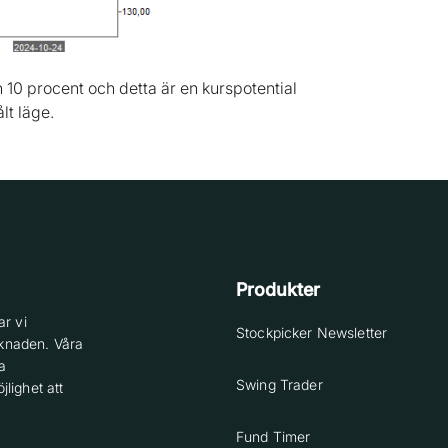
en 10 procent och detta är en kurspotential
lt läge.
Produkter
r vi
Stockpicker Newsletter
knaden. Våra
a
Swing Trader
lighet att
Fund Timer