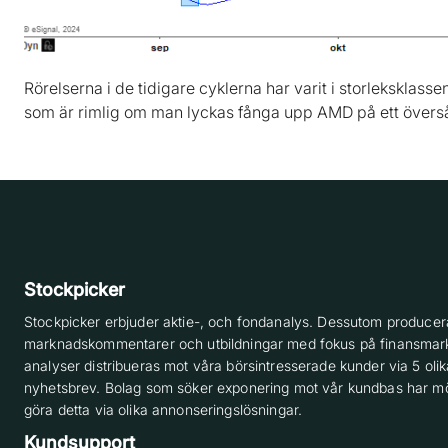
Rörelserna i de tidigare cyklerna har varit i storleksklass
som är rimlig om man lyckas fånga upp AMD på ett överså
Stockpicker
Stockpicker erbjuder aktie-, och fondanalys. Dessutom producera
marknadskommentarer och utbildningar med fokus på finansmar
analyser distribueras mot våra börsintresserade kunder via 5 olik
nyhetsbrev. Bolag som söker exponering mot vår kundbas har möj
göra detta via olika annonseringslösningar.
Kundsupport