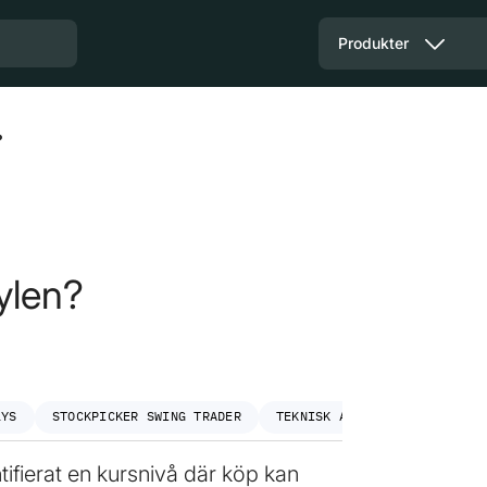
Produkter
?
ylen?
LYS
STOCKPICKER SWING TRADER
TEKNISK ANALYS
tifierat en kursnivå där köp kan