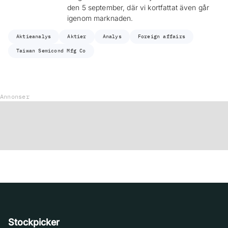
den 5 september, där vi kortfattat även går
igenom marknaden.
Aktieanalys
Aktier
Analys
Foreign affairs
Taiwan Semicond Mfg Co
Annonser
Stockpicker