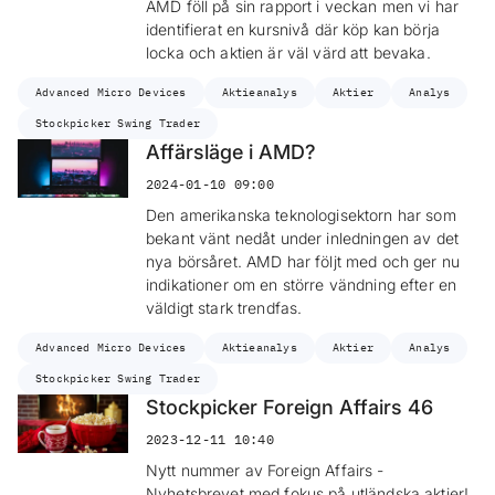
AMD föll på sin rapport i veckan men vi har
identifierat en kursnivå där köp kan börja
locka och aktien är väl värd att bevaka.
Advanced Micro Devices
Aktieanalys
Aktier
Analys
Stockpicker Swing Trader
Affärsläge i AMD?
2024-01-10 09:00
Den amerikanska teknologisektorn har som
bekant vänt nedåt under inledningen av det
nya börsåret. AMD har följt med och ger nu
indikationer om en större vändning efter en
väldigt stark trendfas.
Advanced Micro Devices
Aktieanalys
Aktier
Analys
Stockpicker Swing Trader
Stockpicker Foreign Affairs 46
2023-12-11 10:40
Nytt nummer av Foreign Affairs -
Nyhetsbrevet med fokus på utländska aktier!