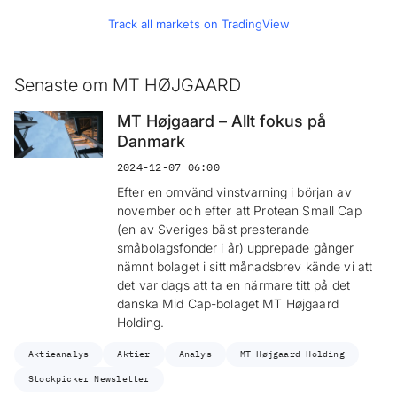
Track all markets on TradingView
Senaste om MT HØJGAARD
MT Højgaard – Allt fokus på
Danmark
2024-12-07 06:00
Efter en omvänd vinstvarning i början av
november och efter att Protean Small Cap
(en av Sveriges bäst presterande
småbolagsfonder i år) upprepade gånger
nämnt bolaget i sitt månadsbrev kände vi att
det var dags att ta en närmare titt på det
danska Mid Cap-bolaget MT Højgaard
Holding.
Aktieanalys
Aktier
Analys
MT Højgaard Holding
Stockpicker Newsletter