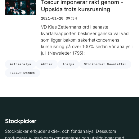
Tcecur imponerar rakt genom -
Uppsida trots kursrusning
2021-01-20 09:34
VD Klas Zettermans ord i senaste
kvartalsrapporten beskriver ganska väl vad
som ligger bakom säkerhetkoncernens
kursrusning på över 100% sedan vår analys i
juli (Newsletter 1795):
Aktieanalys
Aktier
Analys
Stockpicker Newsletter
TCECUR Sweden
Stockpicker
Stockpicker erbjuder aktie-, och fondanalys. Dessutom
producerar vi marknadskommentarer och utbildningar med