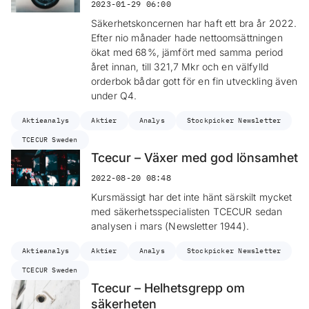
2023-01-29 06:00
Säkerhetskoncernen har haft ett bra år 2022.
Efter nio månader hade nettoomsättningen
ökat med 68%, jämfört med samma period
året innan, till 321,7 Mkr och en välfylld
orderbok bådar gott för en fin utveckling även
under Q4.
Aktieanalys
Aktier
Analys
Stockpicker Newsletter
TCECUR Sweden
Tcecur – Växer med god lönsamhet
2022-08-20 08:48
Kursmässigt har det inte hänt särskilt mycket
med säkerhetsspecialisten TCECUR sedan
analysen i mars (Newsletter 1944).
Aktieanalys
Aktier
Analys
Stockpicker Newsletter
TCECUR Sweden
Tcecur – Helhetsgrepp om
säkerheten