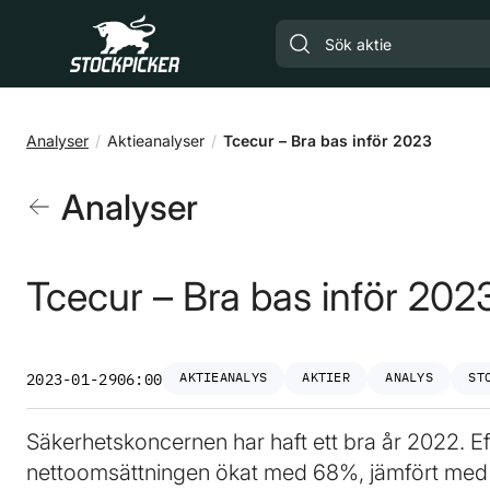
Gå till huvudinnehåll
Analyser
Aktieanalyser
Tcecur – Bra bas inför 2023
Analyser
Tcecur – Bra bas inför 202
AKTIEANALYS
AKTIER
ANALYS
ST
2023-01-29
06:00
Säkerhetskoncernen har haft ett bra år 2022. E
nettoomsättningen ökat med 68%, jämfört med s