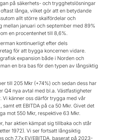
rågan på säkerhets- och trygghetslösningar
r oftast långa, vilket gör att en betydande
sutom allt större skalfördelar och
steg mellan januari och september med 89%
 om en procentenhet till 8,6%.
terman kontinuerligt efter dels
retag för att bygga koncernen vidare.
eografisk expansion både i Norden och
 man en bra bas för den typen av långsiktig
er till 205 Mkr (+74%) och sedan dess har
er Q4 nya avtal med bl.a. Västfastigheter
 Vi känner oss därför trygga med vår
 samt ett EBITDA på ca 50 Mkr. Givet det
ga mot 550 Mkr, respektive 63 Mkr.
, har aktien kämpat sig tillbaka och står
tter 1972). Vi ser fortsatt långsiktig
/Sales och 7,7x EV/EBITDA, baserat på 2023-