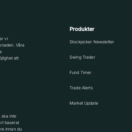
Produkter
r vi
Stockpicker Newsletter
knaden. Våra
a
Swing Trader
lighet att
Fund Timer
Trade Alerts
Market Update
 ska inte
rt baserat
are innan du