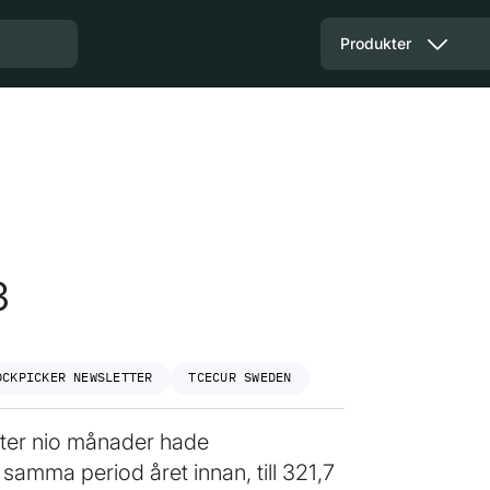
Produkter
3
OCKPICKER NEWSLETTER
TCECUR SWEDEN
fter nio månader hade
amma period året innan, till 321,7