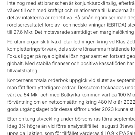
Inte nog med att branschen är konjunkturokänslig, efterf
växer till och med kraftigt och relationerna till kunderna ä
del av intäkterna är repetitiva. Så småningom ser man des
rörelseresultatet före av- och nedskrivningar (EBITDA) 
till 27,6 Mkr. Det motsvarade samtidigt en marginalökning
Förutom organisk tillväxt letar ledningen kring vd Klas Zet
kompletteringsförvärv, dels större lönsamma fristående fö
Fokus ligger på nya digitala lösningar samt en fortsatt g
globalt. Med stabila finanser och positiva kassaflöden har
tillväxtstrategi.
Koncernens totala orderbok uppgick vid slutet av septemb
man fått flera ytterligare ordrar. Dessutom tecknades und
värt ca 54 Mkr och med Botkyrka kommun värt ca 100 Mkr.
förväntning om en nettoomsättning kring 480 Mkr år 2022,
goda utgångsläget bör dessa siffror under 2023 kunna sti
Efter en tung utveckling under börsens ras förra september
idag 3% högre än vid förra analystillfället i augusti (Newsle
uppsida i aktien, som för tillfället värderas till 0,9 x EV