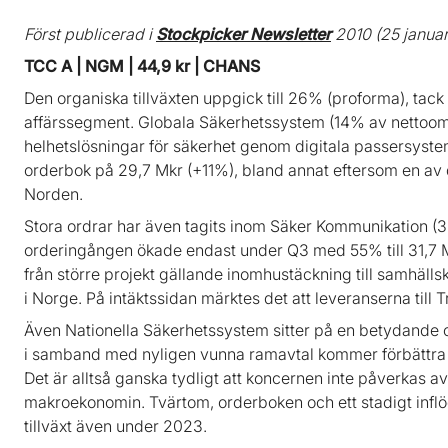
Först publicerad i
Stockpicker Newsletter
2010 (25 januar
TCC A | NGM | 44,9 kr | CHANS
Den organiska tillväxten uppgick till 26% (proforma), tack 
affärssegment. Globala Säkerhetssystem (14% av nettoom
helhetslösningar för säkerhet genom digitala passersyst
orderbok på 29,7 Mkr (+11%), bland annat eftersom en av d
Norden.
Stora ordrar har även tagits inom Säker Kommunikation (
orderingången ökade endast under Q3 med 55% till 31,7 Mk
från större projekt gällande inomhustäckning till samhäl
i Norge. På intäktssidan märktes det att leveranserna till T
Även Nationella Säkerhetssystem sitter på en betydande o
i samband med nyligen vunna ramavtal kommer förbättra 
Det är alltså ganska tydligt att koncernen inte påverkas
makroekonomin. Tvärtom, orderboken och ett stadigt inflöde
tillväxt även under 2023.