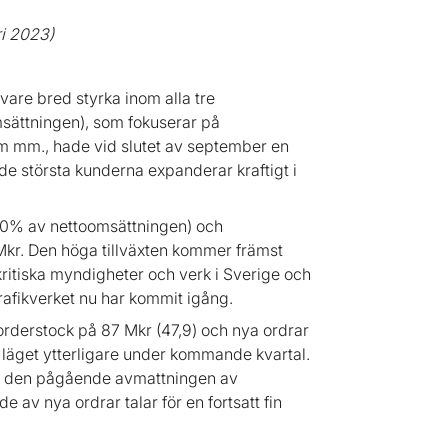
i 2023)
vare bred styrka inom alla tre
sättningen), som fokuserar på
em mm., hade vid slutet av september en
e största kunderna expanderar kraftigt i
30% av nettoomsättningen) och
r. Den höga tillväxten kommer främst
lskritiska myndigheter och verk i Sverige och
rafikverket nu har kommit igång.
rderstock på 87 Mkr (47,9) och nya ordrar
läget ytterligare under kommande kvartal.
 av den pågående avmattningen av
 av nya ordrar talar för en fortsatt fin