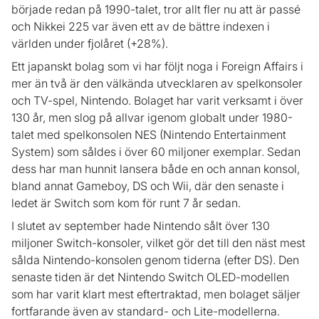
började redan på 1990-talet, tror allt fler nu att är passé
och Nikkei 225 var även ett av de bättre indexen i
världen under fjolåret (+28%).
Ett japanskt bolag som vi har följt noga i Foreign Affairs i
mer än två är den välkända utvecklaren av spelkonsoler
och TV-spel, Nintendo. Bolaget har varit verksamt i över
130 år, men slog på allvar igenom globalt under 1980-
talet med spelkonsolen NES (Nintendo Entertainment
System) som såldes i över 60 miljoner exemplar. Sedan
dess har man hunnit lansera både en och annan konsol,
bland annat Gameboy, DS och Wii, där den senaste i
ledet är Switch som kom för runt 7 år sedan.
I slutet av september hade Nintendo sålt över 130
miljoner Switch-konsoler, vilket gör det till den näst mest
sålda Nintendo-konsolen genom tiderna (efter DS). Den
senaste tiden är det Nintendo Switch OLED-modellen
som har varit klart mest eftertraktad, men bolaget säljer
fortfarande även av standard- och Lite-modellerna.