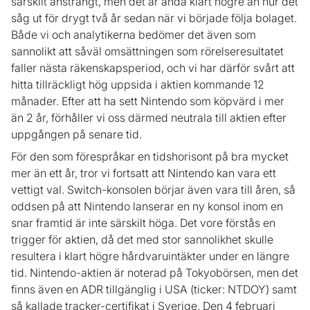
särskilt ansträngt, men det är ändå klart högre än hur det
såg ut för drygt två år sedan när vi började följa bolaget.
Både vi och analytikerna bedömer det även som
sannolikt att såväl omsättningen som rörelseresultatet
faller nästa räkenskapsperiod, och vi har därför svårt att
hitta tillräckligt hög uppsida i aktien kommande 12
månader. Efter att ha sett Nintendo som köpvärd i mer
än 2 år, förhåller vi oss därmed neutrala till aktien efter
uppgången på senare tid.
För den som förespråkar en tidshorisont på bra mycket
mer än ett år, tror vi fortsatt att Nintendo kan vara ett
vettigt val. Switch-konsolen börjar även vara till åren, så
oddsen på att Nintendo lanserar en ny konsol inom en
snar framtid är inte särskilt höga. Det vore förstås en
trigger för aktien, då det med stor sannolikhet skulle
resultera i klart högre hårdvaruintäkter under en längre
tid. Nintendo-aktien är noterad på Tokyobörsen, men det
finns även en ADR tillgänglig i USA (ticker: NTDOY) samt
så kallade tracker-certifikat i Sverige. Den 4 februari