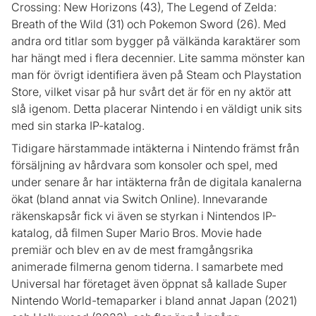
Crossing: New Horizons (43), The Legend of Zelda:
Breath of the Wild (31) och Pokemon Sword (26). Med
andra ord titlar som bygger på välkända karaktärer som
har hängt med i flera decennier. Lite samma mönster kan
man för övrigt identifiera även på Steam och Playstation
Store, vilket visar på hur svårt det är för en ny aktör att
slå igenom. Detta placerar Nintendo i en väldigt unik sits
med sin starka IP-katalog.
Tidigare härstammade intäkterna i Nintendo främst från
försäljning av hårdvara som konsoler och spel, med
under senare år har intäkterna från de digitala kanalerna
ökat (bland annat via Switch Online). Innevarande
räkenskapsår fick vi även se styrkan i Nintendos IP-
katalog, då filmen Super Mario Bros. Movie hade
premiär och blev en av de mest framgångsrika
animerade filmerna genom tiderna. I samarbete med
Universal har företaget även öppnat så kallade Super
Nintendo World-temaparker i bland annat Japan (2021)