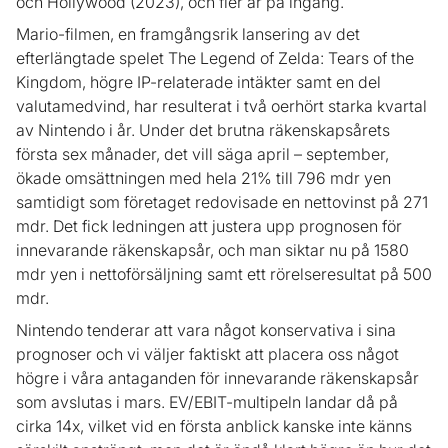
och Hollywood (2023), och fler är på ingång.
Mario-filmen, en framgångsrik lansering av det
efterlängtade spelet The Legend of Zelda: Tears of the
Kingdom, högre IP-relaterade intäkter samt en del
valutamedvind, har resulterat i två oerhört starka kvartal
av Nintendo i år. Under det brutna räkenskapsårets
första sex månader, det vill säga april – september,
ökade omsättningen med hela 21% till 796 mdr yen
samtidigt som företaget redovisade en nettovinst på 271
mdr. Det fick ledningen att justera upp prognosen för
innevarande räkenskapsår, och man siktar nu på 1580
mdr yen i nettoförsäljning samt ett rörelseresultat på 500
mdr.
Nintendo tenderar att vara något konservativa i sina
prognoser och vi väljer faktiskt att placera oss något
högre i våra antaganden för innevarande räkenskapsår
som avslutas i mars. EV/EBIT-multipeln landar då på
cirka 14x, vilket vid en första anblick kanske inte känns