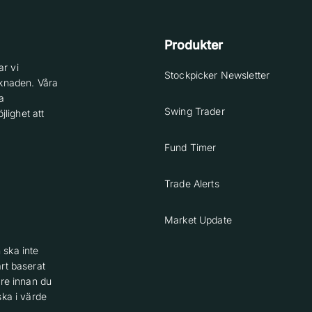
Produkter
r vi
Stockpicker Newsletter
knaden. Våra
a
Swing Trader
lighet att
Fund Timer
Trade Alerts
Market Update
 ska inte
rt baserat
are innan du
ska i värde