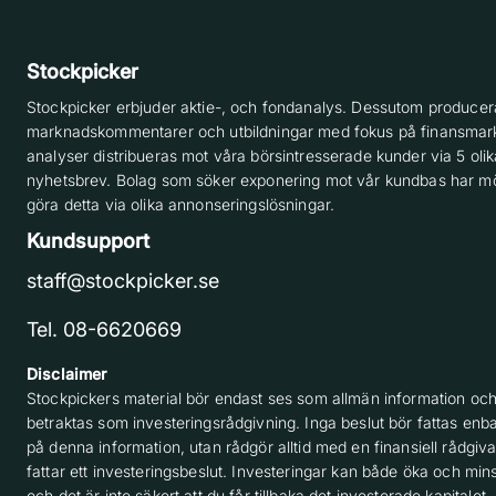
Stockpicker
Stockpicker erbjuder aktie-, och fondanalys. Dessutom producera
marknadskommentarer och utbildningar med fokus på finansmar
analyser distribueras mot våra börsintresserade kunder via 5 olik
nyhetsbrev. Bolag som söker exponering mot vår kundbas har möj
göra detta via olika annonseringslösningar.
Kundsupport
staff@stockpicker.se
Tel. 08-6620669
Disclaimer
Stockpickers material bör endast ses som allmän information och
betraktas som investeringsrådgivning. Inga beslut bör fattas enba
på denna information, utan rådgör alltid med en finansiell rådgiv
fattar ett investeringsbeslut. Investeringar kan både öka och min
och det är inte säkert att du får tillbaka det investerade kapitalet.