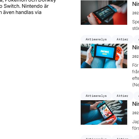
Ni
o Switch. Nintendo är
n även handlas via
202
Spe
stö
Aktieanalys
Aktier
Ni
202
För
frå
eft
(Ne
Aktieanalys
Aktier
Ni
202
Jap
för