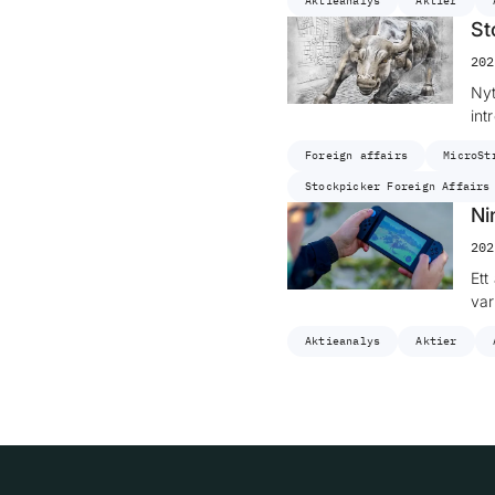
Aktieanalys
Aktier
St
202
Nyt
int
Foreign affairs
MicroSt
Stockpicker Foreign Affairs
Ni
202
Ett
var
Aktieanalys
Aktier