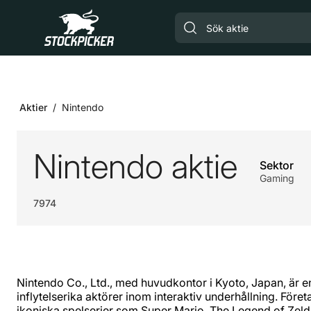
Gå till huvudinnehåll
Aktier
Nintendo
Nintendo aktie
Sektor
Gaming
7974
Nintendo Co., Ltd., med huvudkontor i Kyoto, Japan, är e
inflytelserika aktörer inom interaktiv underhållning. Föret
ikoniska spelserier som Super Mario, The Legend of Ze