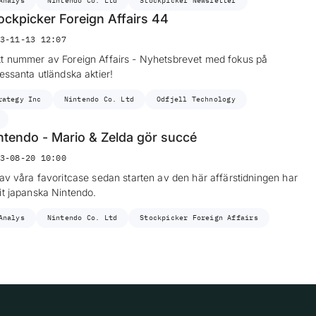
Analys
Nintendo Co. Ltd
Stockpicker Newsletter
ockpicker Foreign Affairs 44
3-11-13 12:07
t nummer av Foreign Affairs - Nyhetsbrevet med fokus på
ressanta utländska aktier!
rategy Inc
Nintendo Co. Ltd
Odfjell Technology
ntendo - Mario & Zelda gör succé
3-08-20 10:00
 av våra favoritcase sedan starten av den här affärstidningen har
it japanska Nintendo.
Analys
Nintendo Co. Ltd
Stockpicker Foreign Affairs