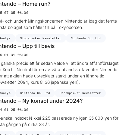
ntendo – Home run?
5-07-05 06:00
l- och underhållningskoncernen Nintendo är idag det femte
rsta bolaget som håller till på Tokyobörsen.
Analys
Stockpicker Newsletter
Nintendo Co. Ltd
ntendo – Upp till bevis
5-01-31 06:00
 ganska precis ett år sedan valde vi att ändra affärsförslaget
n Köp till Neutral för en av våra utländska favoriter Nintendo
er att aktien hade utvecklats starkt under en längre tid
wsletter 2094, kurs 8136 japanska yen).
Analys
Nintendo Co. Ltd
Stockpicker Newsletter
ntendo – Ny konsol under 2024?
4-01-25 06:00
anska indexet Nikkei 225 passerade nyligen 35 000 yen för
sta gången på cirka 33 år.