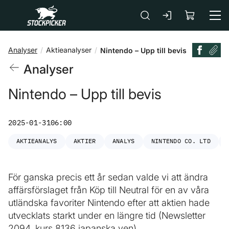
Gå till huvudinnehåll
Analyser
Aktieanalyser
Nintendo – Upp till bevis
Analyser
Nintendo – Upp till bevis
2025-01-31
06:00
AKTIEANALYS
AKTIER
ANALYS
NINTENDO CO. LTD
För ganska precis ett år sedan valde vi att ändra
affärsförslaget från Köp till Neutral för en av våra
utländska favoriter Nintendo efter att aktien hade
utvecklats starkt under en längre tid (Newsletter
2094, kurs 8136 japanska yen).