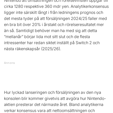
Nintendo att omsättningen och rörelsevinsten uppgår till
cirka 1280 respektive 360 mdr yen. Analytikerkonsensus
ligger inte särskilt långt i från ledningens prognos och
det mesta tyder på att försäljningen 2024/25 faller med
en bra bit över 20% i årstakt och rörelseresultatet mer
än så. Samtidigt behöver man ha med sig att detta
”mellanår” börjar lida mot sitt slut och de flesta
intressenter har redan siktet inställt på Switch 2 och
nästa räkenskapsår (2025/26).
Annons
Hur lyckad lanseringen och försäljningen av den nya
konsolen blir kommer givetvis att avgöra hur Nintendo-
aktien presterar det närmaste året. Bland analytikerna
verkar konsensus vara att nettoomsättningen och