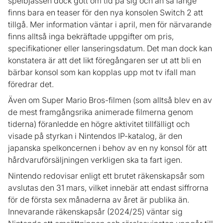
spelbjässen dock gott om tid på sig och än så länge
finns bara en teaser för den nya konsolen Switch 2 att
tillgå. Mer information väntar i april, men för närvarande
finns alltså inga bekräftade uppgifter om pris,
specifikationer eller lanseringsdatum. Det man dock kan
konstatera är att det likt föregångaren ser ut att bli en
bärbar konsol som kan kopplas upp mot tv ifall man
föredrar det.
Även om Super Mario Bros-filmen (som alltså blev en av
de mest framgångsrika animerade filmerna genom
tiderna) föranledde en högre aktivitet tillfälligt och
visade på styrkan i Nintendos IP-katalog, är den
japanska spelkoncernen i behov av en ny konsol för att
hårdvaruförsäljningen verkligen ska ta fart igen.
Nintendo redovisar enligt ett brutet räkenskapsår som
avslutas den 31 mars, vilket innebär att endast siffrorna
för de första sex månaderna av året är publika än.
Innevarande räkenskapsår (2024/25) väntar sig