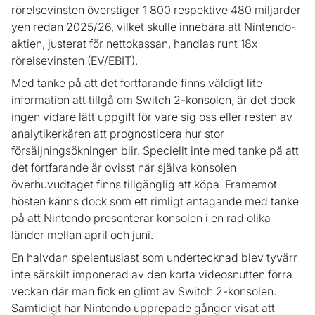
rörelsevinsten överstiger 1 800 respektive 480 miljarder
yen redan 2025/26, vilket skulle innebära att Nintendo-
aktien, justerat för nettokassan, handlas runt 18x
rörelsevinsten (EV/EBIT).
Med tanke på att det fortfarande finns väldigt lite
information att tillgå om Switch 2-konsolen, är det dock
ingen vidare lätt uppgift för vare sig oss eller resten av
analytikerkåren att prognosticera hur stor
försäljningsökningen blir. Speciellt inte med tanke på att
det fortfarande är ovisst när själva konsolen
överhuvudtaget finns tillgänglig att köpa. Framemot
hösten känns dock som ett rimligt antagande med tanke
på att Nintendo presenterar konsolen i en rad olika
länder mellan april och juni.
En halvdan spelentusiast som undertecknad blev tyvärr
inte särskilt imponerad av den korta videosnutten förra
veckan där man fick en glimt av Switch 2-konsolen.
Samtidigt har Nintendo upprepade gånger visat att