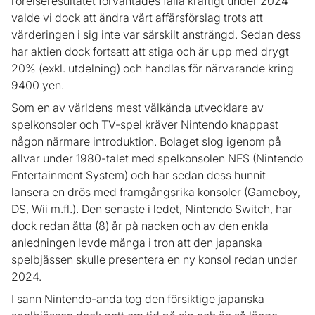
rörelseresultatet förväntades falla kraftigt under 2024
valde vi dock att ändra vårt affärsförslag trots att
värderingen i sig inte var särskilt ansträngd. Sedan dess
har aktien dock fortsatt att stiga och är upp med drygt
20% (exkl. utdelning) och handlas för närvarande kring
9400 yen.
Som en av världens mest välkända utvecklare av
spelkonsoler och TV-spel kräver Nintendo knappast
någon närmare introduktion. Bolaget slog igenom på
allvar under 1980-talet med spelkonsolen NES (Nintendo
Entertainment System) och har sedan dess hunnit
lansera en drös med framgångsrika konsoler (Gameboy,
DS, Wii m.fl.). Den senaste i ledet, Nintendo Switch, har
dock redan åtta (8) år på nacken och av den enkla
anledningen levde många i tron att den japanska
spelbjässen skulle presentera en ny konsol redan under
2024.
I sann Nintendo-anda tog den försiktige japanska