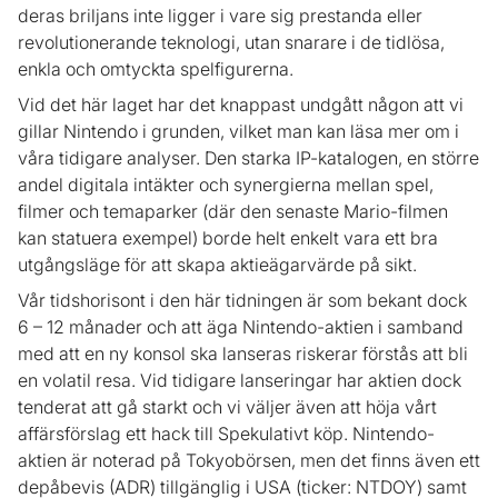
deras briljans inte ligger i vare sig prestanda eller
revolutionerande teknologi, utan snarare i de tidlösa,
enkla och omtyckta spelfigurerna.
Vid det här laget har det knappast undgått någon att vi
gillar Nintendo i grunden, vilket man kan läsa mer om i
våra tidigare analyser. Den starka IP-katalogen, en större
andel digitala intäkter och synergierna mellan spel,
filmer och temaparker (där den senaste Mario-filmen
kan statuera exempel) borde helt enkelt vara ett bra
utgångsläge för att skapa aktieägarvärde på sikt.
Vår tidshorisont i den här tidningen är som bekant dock
6 – 12 månader och att äga Nintendo-aktien i samband
med att en ny konsol ska lanseras riskerar förstås att bli
en volatil resa. Vid tidigare lanseringar har aktien dock
tenderat att gå starkt och vi väljer även att höja vårt
affärsförslag ett hack till Spekulativt köp. Nintendo-
aktien är noterad på Tokyobörsen, men det finns även ett
depåbevis (ADR) tillgänglig i USA (ticker: NTDOY) samt