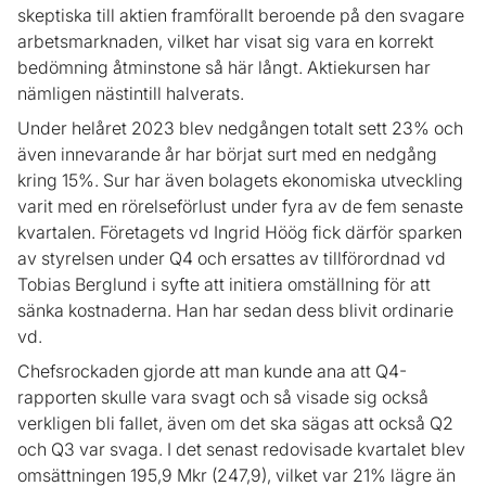
skeptiska till aktien framförallt beroende på den svagare
arbetsmarknaden, vilket har visat sig vara en korrekt
bedömning åtminstone så här långt. Aktiekursen har
nämligen nästintill halverats.
Under helåret 2023 blev nedgången totalt sett 23% och
även innevarande år har börjat surt med en nedgång
kring 15%. Sur har även bolagets ekonomiska utveckling
varit med en rörelseförlust under fyra av de fem senaste
kvartalen. Företagets vd Ingrid Höög fick därför sparken
av styrelsen under Q4 och ersattes av tillförordnad vd
Tobias Berglund i syfte att initiera omställning för att
sänka kostnaderna. Han har sedan dess blivit ordinarie
vd.
Chefsrockaden gjorde att man kunde ana att Q4-
rapporten skulle vara svagt och så visade sig också
verkligen bli fallet, även om det ska sägas att också Q2
och Q3 var svaga. I det senast redovisade kvartalet blev
omsättningen 195,9 Mkr (247,9), vilket var 21% lägre än