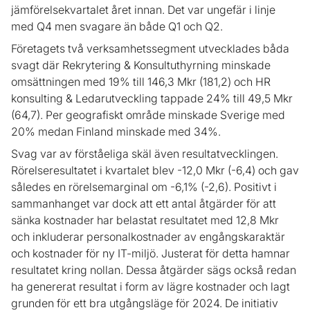
jämförelsekvartalet året innan. Det var ungefär i linje
med Q4 men svagare än både Q1 och Q2.
Företagets två verksamhetssegment utvecklades båda
svagt där Rekrytering & Konsultuthyrning minskade
omsättningen med 19% till 146,3 Mkr (181,2) och HR
konsulting & Ledarutveckling tappade 24% till 49,5 Mkr
(64,7). Per geografiskt område minskade Sverige med
20% medan Finland minskade med 34%.
Svag var av förståeliga skäl även resultatvecklingen.
Rörelseresultatet i kvartalet blev -12,0 Mkr (-6,4) och gav
således en rörelsemarginal om -6,1% (-2,6). Positivt i
sammanhanget var dock att ett antal åtgärder för att
sänka kostnader har belastat resultatet med 12,8 Mkr
och inkluderar personalkostnader av engångskaraktär
och kostnader för ny IT-miljö. Justerat för detta hamnar
resultatet kring nollan. Dessa åtgärder sägs också redan
ha genererat resultat i form av lägre kostnader och lagt
grunden för ett bra utgångsläge för 2024. De initiativ