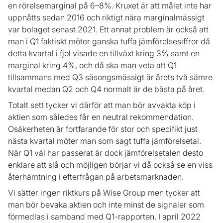
en rörelsemarginal på 6–8%. Kruxet är att målet inte har
uppnåtts sedan 2016 och riktigt nära marginalmässigt
var bolaget senast 2021. Ett annat problem är också att
man i Q1 faktiskt möter ganska tuffa jämförelsesiffror då
detta kvartal i fjol visade en tillväxt kring 3% samt en
marginal kring 4%, och då ska man veta att Q1
tillsammans med Q3 säsongsmässigt är årets två sämre
kvartal medan Q2 och Q4 normalt är de bästa på året.
Totalt sett tycker vi därför att man bör avvakta köp i
aktien som således får en neutral rekommendation.
Osäkerheten är fortfarande för stor och specifikt just
nästa kvartal möter man som sagt tuffa jämförelsetal.
När Q1 väl har passerat är dock jämförelsetalen desto
enklare att slå och möjligen börjar vi då också se en viss
återhämtning i efterfrågan på arbetsmarknaden.
Vi sätter ingen riktkurs på Wise Group men tycker att
man bör bevaka aktien och inte minst de signaler som
förmedlas i samband med Q1-rapporten. I april 2022