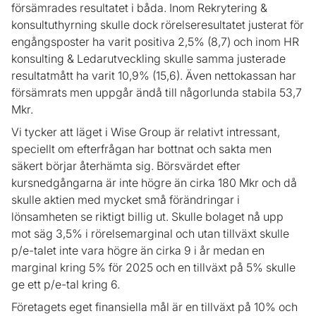
försämrades resultatet i båda. Inom Rekrytering &
konsultuthyrning skulle dock rörelseresultatet justerat för
engångsposter ha varit positiva 2,5% (8,7) och inom HR
konsulting & Ledarutveckling skulle samma justerade
resultatmått ha varit 10,9% (15,6). Även nettokassan har
försämrats men uppgår ändå till någorlunda stabila 53,7
Mkr.
Vi tycker att läget i Wise Group är relativt intressant,
speciellt om efterfrågan har bottnat och sakta men
säkert börjar återhämta sig. Börsvärdet efter
kursnedgångarna är inte högre än cirka 180 Mkr och då
skulle aktien med mycket små förändringar i
lönsamheten se riktigt billig ut. Skulle bolaget nå upp
mot säg 3,5% i rörelsemarginal och utan tillväxt skulle
p/e-talet inte vara högre än cirka 9 i år medan en
marginal kring 5% för 2025 och en tillväxt på 5% skulle
ge ett p/e-tal kring 6.
Företagets eget finansiella mål är en tillväxt på 10% och