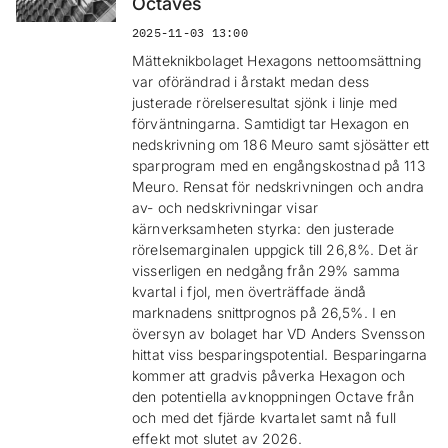
Octaves
2025-11-03 13:00
Mätteknikbolaget Hexagons nettoomsättning
var oförändrad i årstakt medan dess
justerade rörelseresultat sjönk i linje med
förväntningarna. Samtidigt tar Hexagon en
nedskrivning om 186 Meuro samt sjösätter ett
sparprogram med en engångskostnad på 113
Meuro. Rensat för nedskrivningen och andra
av- och nedskrivningar visar
kärnverksamheten styrka: den justerade
rörelsemarginalen uppgick till 26,8%. Det är
visserligen en nedgång från 29% samma
kvartal i fjol, men överträffade ändå
marknadens snittprognos på 26,5%. I en
översyn av bolaget har VD Anders Svensson
hittat viss besparingspotential. Besparingarna
kommer att gradvis påverka Hexagon och
den potentiella avknoppningen Octave från
och med det fjärde kvartalet samt nå full
effekt mot slutet av 2026.