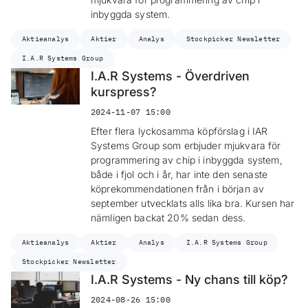
inbyggda system.
Aktieanalys
Aktier
Analys
Stockpicker Newsletter
I.A.R Systems Group
I.A.R Systems - Överdriven
kurspress?
2024-11-07 15:00
Efter flera lyckosamma köpförslag i IAR
Systems Group som erbjuder mjukvara för
programmering av chip i inbyggda system,
både i fjol och i år, har inte den senaste
köprekommendationen från i början av
september utvecklats alls lika bra. Kursen har
nämligen backat 20% sedan dess.
Aktieanalys
Aktier
Analys
I.A.R Systems Group
Stockpicker Newsletter
I.A.R Systems - Ny chans till köp?
2024-08-26 15:00