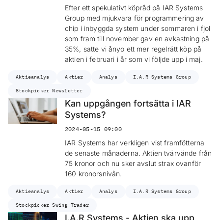
Efter ett spekulativt köpråd på IAR Systems
Group med mjukvara för programmering av
chip i inbyggda system under sommaren i fjol
som fram till november gav en avkastning på
35%, satte vi ånyo ett mer regelrätt köp på
aktien i februari i år som vi följde upp i maj.
Aktieanalys
Aktier
Analys
I.A.R Systems Group
Stockpicker Newsletter
Kan uppgången fortsätta i IAR
Systems?
2024-05-15 09:00
IAR Systems har verkligen vist framfötterna
de senaste månaderna. Aktien tvärvände från
75 kronor och nu sker avslut strax ovanför
160 kronorsnivån.
Aktieanalys
Aktier
Analys
I.A.R Systems Group
Stockpicker Swing Trader
I.A.R Systems - Aktien ska upp