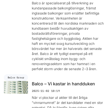
Balco är specialiserat på tillverkning av
kundanpassade balkonglösningar, främst
inglasade balkonger som ersätter befintliga
konstruktioner. Verksamheten är
koncentrerad till den nordiska marknaden och
kundbasen består huvudsakligen av
bostadsrättsföreningar, privata
fastighetsägare och byggbolag. Aktien har
haft en mycket svag kursutveckling och
börsvärdet har mer än halverats det senaste
året. Balco är ett tydligt exempel på ett
cykliskt småbolag inom bygg- och
renoveringssektorn som har hamnat i en
perfekt storm under de senaste 2–3 åren.
Balco Group
Balco – Vi kastar in handduken
2025-11-02 10:19
När vi plockar ut aktier till det årliga
”vinnarnumret” är det kandidater med en stor
potential. Då är förstås även risken ofta