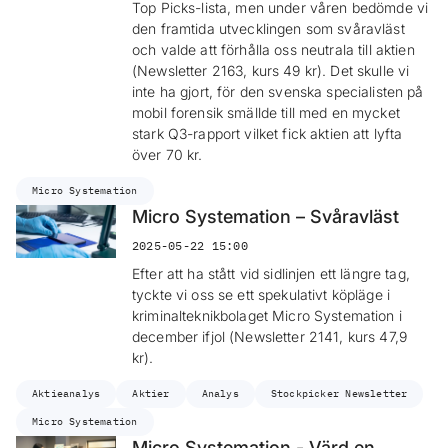
Top Picks-lista, men under våren bedömde vi
den framtida utvecklingen som svåravläst
och valde att förhålla oss neutrala till aktien
(Newsletter 2163, kurs 49 kr). Det skulle vi
inte ha gjort, för den svenska specialisten på
mobil forensik smällde till med en mycket
stark Q3-rapport vilket fick aktien att lyfta
över 70 kr.
Micro Systemation
Micro Systemation – Svåravläst
2025-05-22 15:00
Efter att ha stått vid sidlinjen ett längre tag,
tyckte vi oss se ett spekulativt köpläge i
kriminalteknikbolaget Micro Systemation i
december ifjol (Newsletter 2141, kurs 47,9
kr).
Aktieanalys
Aktier
Analys
Stockpicker Newsletter
Micro Systemation
Micro Systemation - Värd en